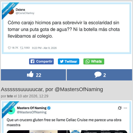
22
2
Assssssuuuuucar, por @MastersOfNaming
por
tete
el 10 abr 2026, 12:29