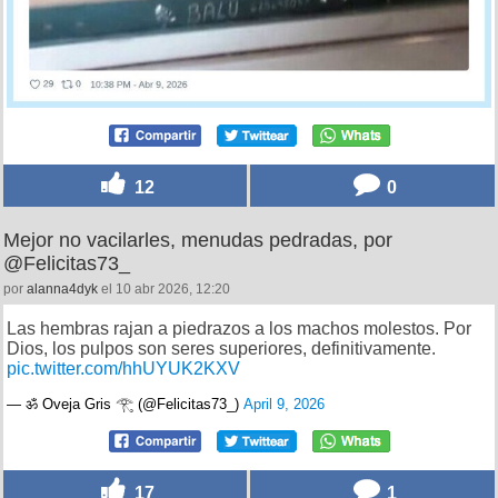
12
0
Mejor no vacilarles, menudas pedradas, por
@Felicitas73_
por
alanna4dyk
el 10 abr 2026, 12:20
Las hembras rajan a piedrazos a los machos molestos. Por
Dios, los pulpos son seres superiores, definitivamente.
pic.twitter.com/hhUYUK2KXV
— ॐ Oveja Gris 𓂀 (@Felicitas73_)
April 9, 2026
17
1