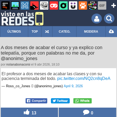
ÚLTIMOS
TOP
CATEG.
MODERA
A dos meses de acabar el curso y ya explico con
telepatía, porque con palabras no me da, por
@anonimo_jones
por
nolanabonacorsi
el 9 abr 2026, 18:10
El profesor a dos meses de acabar las clases y con su
paciencia terminada del todo.
pic.twitter.com/NQ2cn8qDeA
— Ross_co_Jones  (@anonimo_jones)
April 9, 2026
13
0