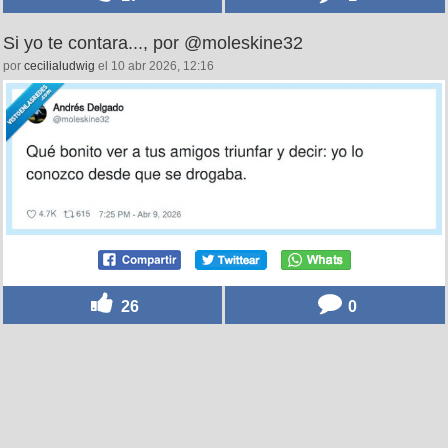
Si yo te contara..., por @moleskine32
por
cecilialudwig
el 10 abr 2026, 12:16
26
0