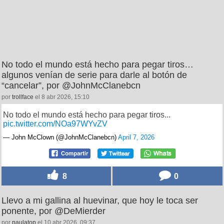
No todo el mundo está hecho para pegar tiros…
algunos venían de serie para darle al botón de
“cancelar”, por @JohnMcClanebcn
por
trollface
el 8 abr 2026, 15:10
No todo el mundo está hecho para pegar tiros...
pic.twitter.com/NOa97WYvZV
— John McClown (@JohnMcClanebcn)
April 7, 2026
8
0
Llevo a mi gallina al huevinar, que hoy le toca ser
ponente, por @DeMierder
por
paulatop
el 10 abr 2026, 09:37