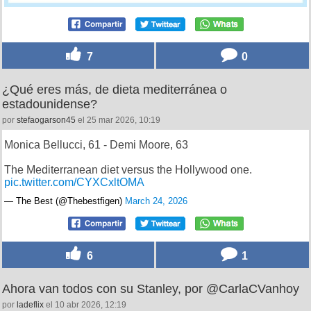
7
0
¿Qué eres más, de dieta mediterránea o
estadounidense?
por
stefaogarson45
el 25 mar 2026, 10:19
Monica Bellucci, 61 - Demi Moore, 63
The Mediterranean diet versus the Hollywood one.
pic.twitter.com/CYXCxltOMA
— The Best (@Thebestfigen)
March 24, 2026
6
1
Ahora van todos con su Stanley, por @CarlaCVanhoy
por
ladeflix
el 10 abr 2026, 12:19