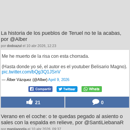
La historia de los pueblos de Teruel no te la acabas,
por @Alber
por
dodoazul
el 10 abr 2026, 12:23
Me he muerto de la risa con esta chorrada.
(Hasta donde yo sé, el autor es el youtuber Belisario Magno).
pic.twitter.com/bQg3Q1JSnV
— Álber Vázquez (@Alber)
April 9, 2026
21
0
Verano en el coche: o te quedas pegado al asiento o
sales con la espalda en relieve, por @SantiLiebanaR
por
manilagorila
el 10 abr 2026, 09:37