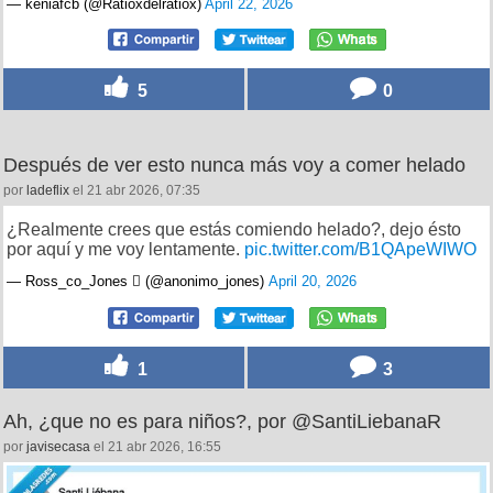
— keniafcb (@Ratioxdelratiox)
April 22, 2026
5
0
Después de ver esto nunca más voy a comer helado
por
ladeflix
el 21 abr 2026, 07:35
¿Realmente crees que estás comiendo helado?, dejo ésto
por aquí y me voy lentamente.
pic.twitter.com/B1QApeWIWO
— Ross_co_Jones  (@anonimo_jones)
April 20, 2026
1
3
Ah, ¿que no es para niños?, por @SantiLiebanaR
por
javisecasa
el 21 abr 2026, 16:55