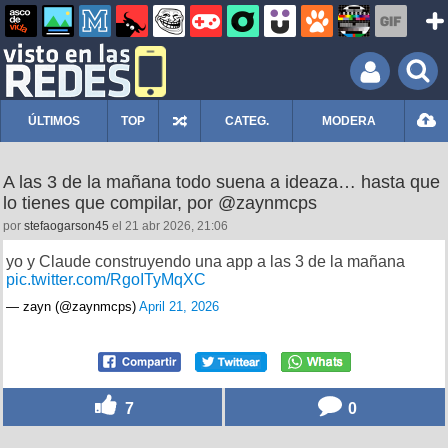
ÚLTIMOS
TOP
CATEG.
MODERA
A las 3 de la mañana todo suena a ideaza… hasta que
lo tienes que compilar, por @zaynmcps
por
stefaogarson45
el 21 abr 2026, 21:06
yo y Claude construyendo una app a las 3 de la mañana
pic.twitter.com/RgoITyMqXC
— zayn (@zaynmcps)
April 21, 2026
7
0