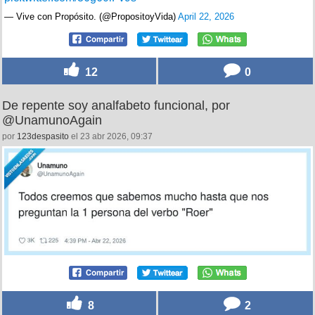
— Vive con Propósito. (@PropositoyVida)
April 22, 2026
12
0
De repente soy analfabeto funcional, por
@UnamunoAgain
por
123despasito
el 23 abr 2026, 09:37
8
2