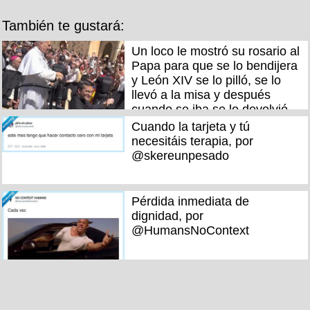
También te gustará:
Un loco le mostró su rosario al
Papa para que se lo bendijera
y León XIV se lo pilló, se lo
llevó a la misa y después
cuando se iba se lo devolvió
Paso de objeto nivel 1 a
Cuando la tarjeta y tú
reliquia divina nivel 100, por
necesitáis terapia, por
@therealbuni
@skereunpesado
Pérdida inmediata de
dignidad, por
@HumansNoContext