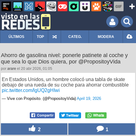
ÚLTIMOS
TOP
CATEG.
MODERA
Ahorro de gasolina nivel: ponerle patinete al coche y
que sea lo que Dios quiera, por @PropositoyVida
por
arare
el 20 abr 2026, 01:05
En Estados Unidos, un hombre colocó una tabla de skate
debajo de una rueda de su coche para ahorrar combustible
pic.twitter.com/lgUQ2gHIwi
— Vive con Propósito. (@PropositoyVida)
April 19, 2026
2
1