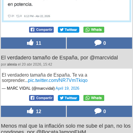
11
0
El verdadero tamaño de España, por @marcvidal
por
alexia
el 20 abr 2026, 15:42
El verdadero tamaña de España. Te va a
sorprender...
pic.twitter.com/NR7VmTkiqo
— MΛRC VIDΛL (@marcvidal)
April 19, 2026
12
0
Menos mal que la inflación solo me sube el pan, no los
condones, por @BocataJamonEHM