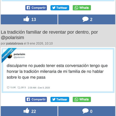
13
2
La tradición familiar de reventar por dentro, por
@polarisim
por
patatabrava
el 9 ene 2026, 10:10
22
0