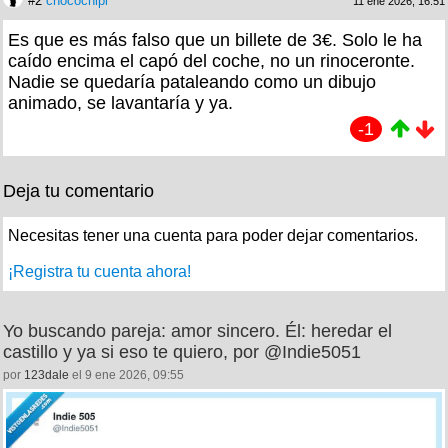
#2
chocochipi
11 ene 2026, 16:51
Es que es más falso que un billete de 3€. Solo le ha
caído encima el capó del coche, no un rinoceronte.
Nadie se quedaría pataleando como un dibujo
animado, se lavantaría y ya.
-1
Deja tu comentario
Necesitas tener una cuenta para poder dejar comentarios.
¡Registra tu cuenta ahora!
Yo buscando pareja: amor sincero. Él: heredar el
castillo y ya si eso te quiero, por @Indie5051
por
123dale
el 9 ene 2026, 09:55