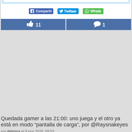
11
1
Quedada gamer a las 21:00: uno juega y el otro ya
está en modo “pantalla de carga”, por @Raysnakeyes
por
detriana
el 9 ene 2026, 09:53