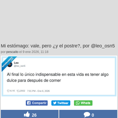
Mi estómago: vale, pero ¿y el postre?, por @leo_osn5
por
pescaito
el 9 ene 2026, 11:18
26
0