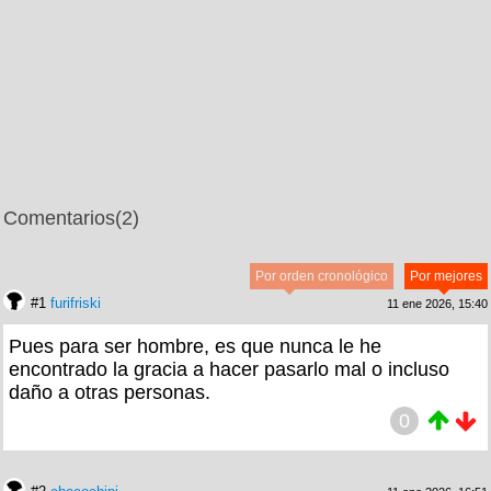
Comentarios
(2)
Por orden cronológico
Por mejores
#1
furifriski
11 ene 2026, 15:40
Pues para ser hombre, es que nunca le he
encontrado la gracia a hacer pasarlo mal o incluso
daño a otras personas.
0