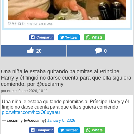
20
0
Una niña le estaba quitando palomitas al Príncipe
Harry y él fingió no darse cuenta para que ella siguiera
comiendo, por @ceciarmy
por
erre
el 9 ene 2026, 10:11
Una niña le estaba quitando palomitas al Príncipe Harry y él
fingió no darse cuenta para que ella siguiera comiendo
pic.twitter.com/hcxO8uyaau
— ceciarmy (@ceciarmy)
January 8, 2026