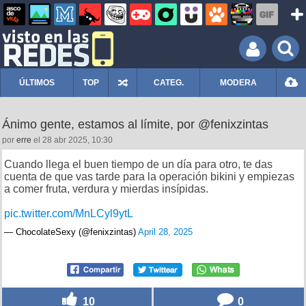
ÚLTIMOS
TOP
CATEG.
MODERA
Ánimo gente, estamos al límite, por @fenixzintas
por
erre
el 28 abr 2025, 10:30
Cuando llega el buen tiempo de un día para otro, te das
cuenta de que vas tarde para la operación bikini y empiezas
a comer fruta, verdura y mierdas insípidas.
pic.twitter.com/MnLCyl9ytL
— ChocolateSexy (@fenixzintas)
April 28, 2025
10
0