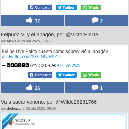
37
2
Felpudo Vl y el apagón, por @VictorEleDe
por
alexia
el 29 abr 2025, 13:48
Felipe Uve Palito cuenta cómo sobrevivió al apagón
pic.twitter.com/XsCNUiPhZD
— 🅼🅰🅳🆂🅴🅽 (@VictorEleDe)
April 29, 2025
26
1
Va a sacar veneno, por @Wilde28281766
por
dodoazul
el 28 abr 2025, 09:58