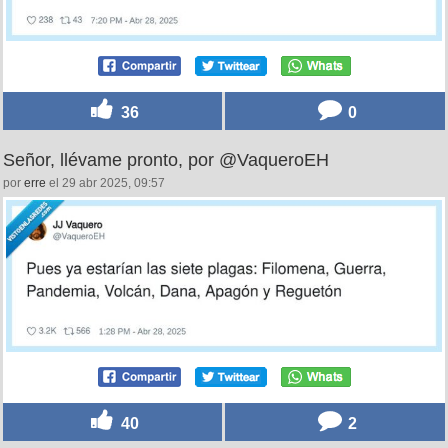
36
0
Señor, llévame pronto, por @VaqueroEH
por
erre
el 29 abr 2025, 09:57
40
2