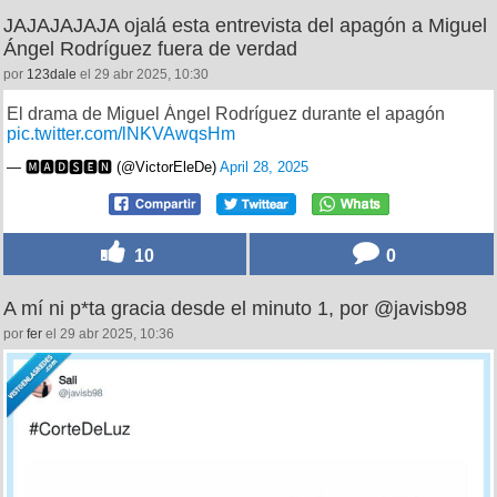
JAJAJAJAJA ojalá esta entrevista del apagón a Miguel
Ángel Rodríguez fuera de verdad
por
123dale
el 29 abr 2025, 10:30
El drama de Miguel Ángel Rodríguez durante el apagón
pic.twitter.com/lNKVAwqsHm
— 🅼🅰🅳🆂🅴🅽 (@VictorEleDe)
April 28, 2025
10
0
A mí ni p*ta gracia desde el minuto 1, por @javisb98
por
fer
el 29 abr 2025, 10:36