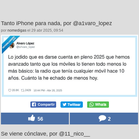
Tanto iPhone para nada, por @a1varo_lopez
por
nomedigas
el 29 abr 2025, 09:54
56
2
Se viene cónclave, por @11_nico__