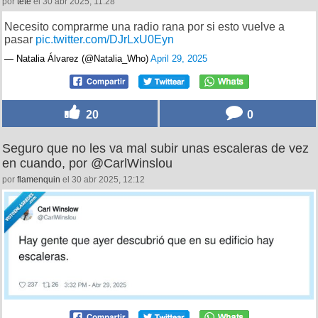
por
tete
el 30 abr 2025, 11:28
Necesito comprarme una radio rana por si esto vuelve a
pasar
pic.twitter.com/DJrLxU0Eyn
— Natalia Álvarez (@Natalia_Who)
April 29, 2025
20
0
Seguro que no les va mal subir unas escaleras de vez
en cuando, por @CarlWinslou
por
flamenquin
el 30 abr 2025, 12:12