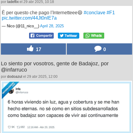
por
ladeflix
el 29 abr 2025, 10:18
È per questo che pago l'Internetteee😄
#conclave
#F1
pic.twitter.com/44Jt0nlE7a
— Nico (@11_nico__)
April 28, 2025
17
0
Lo siento por vosotros, gente de Badajoz, por
@infarruco
por
dodoazul
el 29 abr 2025, 12:00