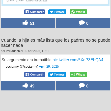
51
0
Cuando la hija es más lista que los padres no se puede
hacer nada
por
laviladrich
el 30 abr 2025, 11:31
Su argumento era irrebatible
pic.twitter.com/5XdP3EhQA4
— ceciarmy (@ceciarmy)
April 29, 2025
49
0