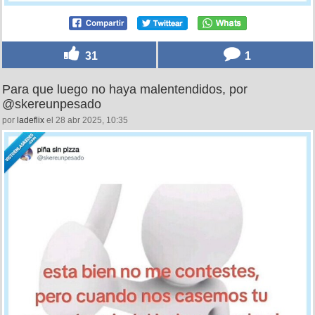
31
1
Para que luego no haya malentendidos, por
@skereunpesado
por
ladeflix
el 28 abr 2025, 10:35