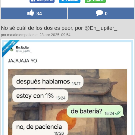
34
0
No sé cuál de los dos es peor, por @En_jupiter_
por
matalotempollon
el 28 abr 2025, 09:54