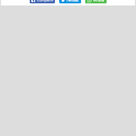
5
2
Los therians me dan igual: lo raro es currar para que
gane el que te recorta, por @BenderOfuscado
por
bobobobs
el 23 feb 2026, 12:21
67
6