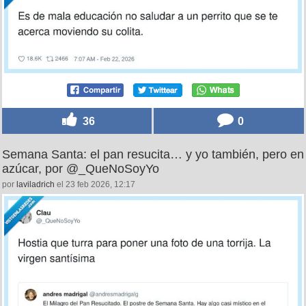
36
0
Semana Santa: el pan resucita… y yo también, pero en
azúcar, por @_QueNoSoyYo
por
laviladrich
el 23 feb 2026, 12:17