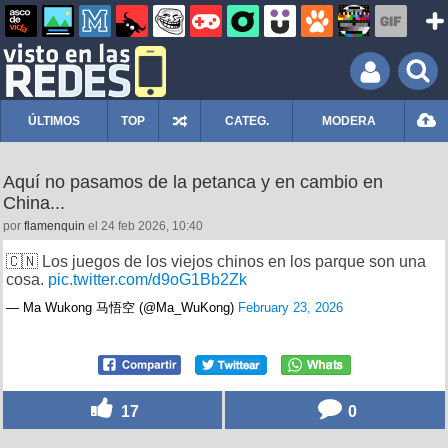
ÚLTIMOS
TOP
CATEG.
MODERA
Aquí no pasamos de la petanca y en cambio en
China...
por
flamenquin
el 24 feb 2026, 10:40
🇨🇳 Los juegos de los viejos chinos en los parque son una
cosa.
pic.twitter.com/d9oG1Bb2Zk
— Ma Wukong 马悟空 (@Ma_WuKong)
February 23, 2026
17
0