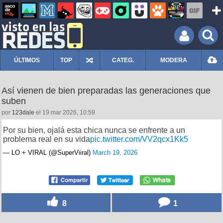
ÚLTIMOS
TOP
CATEG.
MODERA
Así vienen de bien preparadas las generaciones que
suben
por
123dale
el 19 mar 2026, 10:59
Por su bien, ojalá esta chica nunca se enfrente a un
problema real en su vida
pic.twitter.com/VV2qcx1Kk5
— LO + VIRAL (@SuperViiral)
March 19, 2026
8
1