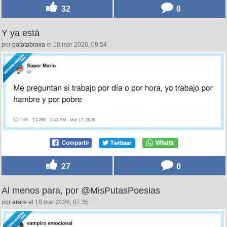
32
0
Y ya está
por
patatabrava
el 18 mar 2026, 09:54
27
0
Al menos para, por @MisPutasPoesias
por
arare
el 18 mar 2026, 07:35