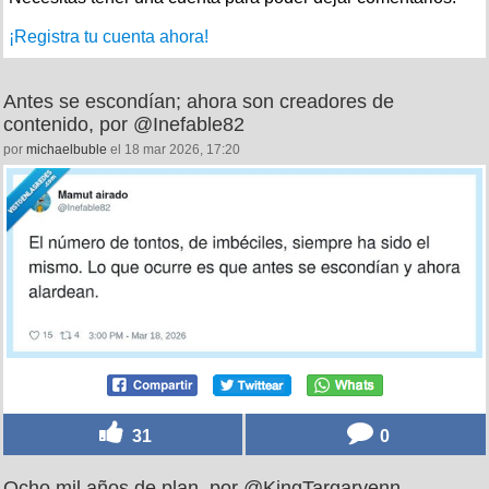
¡Registra tu cuenta ahora!
Antes se escondían; ahora son creadores de
contenido, por @Inefable82
por
michaelbuble
el 18 mar 2026, 17:20
31
0
Ocho mil años de plan, por @KingTargaryenn