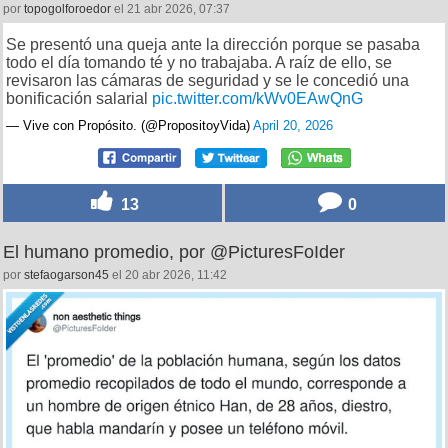
por
topogolforoedor
el 21 abr 2026, 07:37
Se presentó una queja ante la dirección porque se pasaba
todo el día tomando té y no trabajaba. A raíz de ello, se
revisaron las cámaras de seguridad y se le concedió una
bonificación salarial
pic.twitter.com/kWv0EAwQnG
— Vive con Propósito. (@PropositoyVida)
April 20, 2026
13
0
El humano promedio, por @PicturesFoIder
por
stefaogarson45
el 20 abr 2026, 11:42