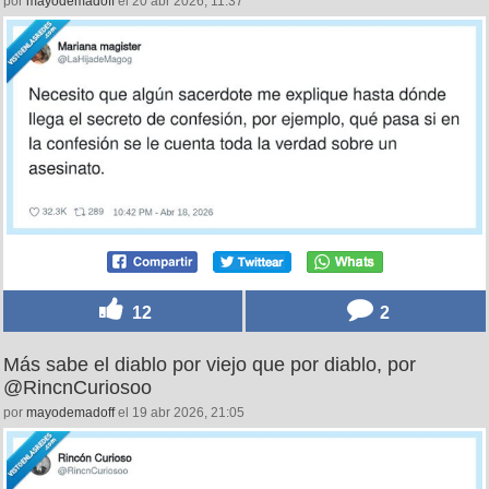
por
mayodemadoff
el 20 abr 2026, 11:37
12
2
Más sabe el diablo por viejo que por diablo, por
@RincnCuriosoo
por
mayodemadoff
el 19 abr 2026, 21:05