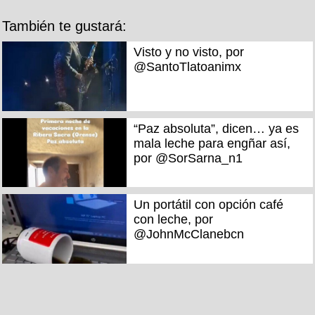
También te gustará:
Visto y no visto, por
@SantoTlatoanimx
“Paz absoluta”, dicen… ya es
mala leche para engñar así,
por @SorSarna_n1
Un portátil con opción café
con leche, por
@JohnMcClanebcn