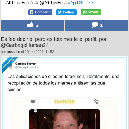
— Alt Right España 𝕏 (@AltRightEspan)
April 20, 2026
2
1
Es feo decirlo, pero es totalmente el perfil, por
@GarbageHuman24
por
pescaito
el 20 abr 2026, 11:52