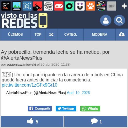
ÚLTIMOS
TOP
CATEG.
MODERA
Ay pobrecillo, tremenda leche se ha metido, por
@AlertaNewsPlus
por
eugeniawaniewski
el 20 abr 2026, 11:38
🇨🇳 | Un robot participante en la carrera de robots en China
quedó fuera antes de iniciar la competencia.
pic.twitter.com/1zGFx9Gr10
— AlertaNewsPlus (@AlertaNewsPlus)
April 19, 2026
5
1