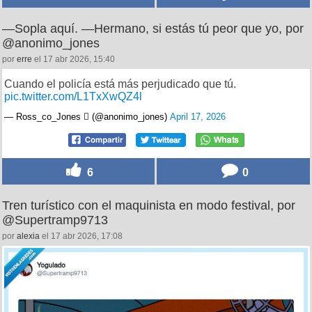
—Sopla aquí. —Hermano, si estás tú peor que yo, por
@anonimo_jones
por
erre
el 17 abr 2026, 15:40
Cuando el policía está más perjudicado que tú.
pic.twitter.com/L1TxXwQZ4l
— Ross_co_Jones  (@anonimo_jones)
April 17, 2026
6
0
Tren turístico con el maquinista en modo festival, por
@Supertramp9713
por
alexia
el 17 abr 2026, 17:08