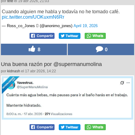
por
tete
el 19 abr 2026, 21:03
Cuando alguien me habla y todavía no he tomado café.
pic.twitter.com/UOKuxmN6Rr
— Ross_co_Jones  (@anonimo_jones)
April 19, 2026
8
0
Una buena razón por @supermanumolina
por
kidnash
el 17 abr 2026, 14:22