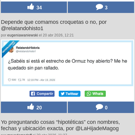
34
3
Depende que comamos croquetas o no, por
@relatandohisto1
por
eugeniawaniewski
el 20 abr 2026, 12:21
20
0
Yo preguntando cosas “hipotéticas” con nombres,
fechas y ubicación exacta, por @LaHijadeMagog