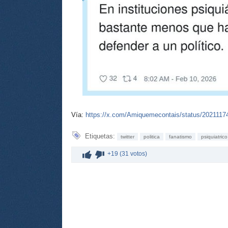
Vía:
https://x.com/Amiquemecontais/status/202111
Etiquetas:
twitter
politica
fanatismo
psiquiatrico
+19 (31 votos)