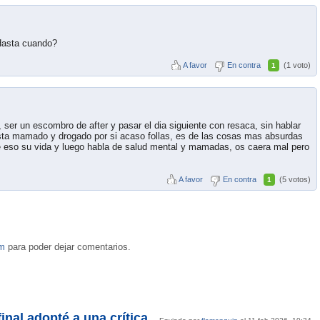
¿Hasta cuando?
A favor
En contra
(1 voto)
1
 ser un escombro de after y pasar el dia siguiente con resaca, sin hablar
esta mamado y drogado por si acaso follas, es de las cosas mas absurdas
 eso su vida y luego habla de salud mental y mamadas, os caera mal pero
A favor
En contra
(5 votos)
1
om
para poder dejar comentarios.
inal adopté a una crítica