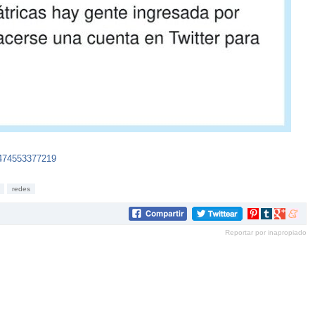
7474553377219
redes
Compartir
Compartir
Compartir
Compar
en
en
en
en
Reportar por inapropiado
Pinterest
tumblr
Google+
mene