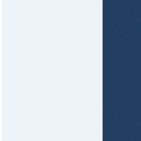
tir
ame