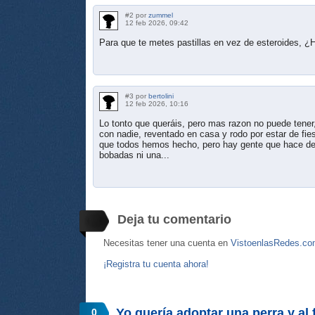
#2 por
zummel
12 feb 2026, 09:42
Para que te metes pastillas en vez de esteroides, 
#3 por
bertolini
12 feb 2026, 10:16
Lo tonto que queráis, pero mas razon no puede tener,
con nadie, reventado en casa y rodo por estar de fi
que todos hemos hecho, pero hay gente que hace de
bobadas ni una...
Deja tu comentario
Necesitas tener una cuenta en
VistoenlasRedes.c
¡Registra tu cuenta ahora!
Yo quería adoptar una perra y al f
0