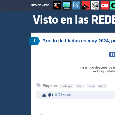
RED DE WEBS
Bro, lo de Llados es muy 2024, 
3
mi amigo después de m
— Chiqui Mafi
Etiquetas:
madrugar
flipao
tonto
llados
-8 (28 votos)