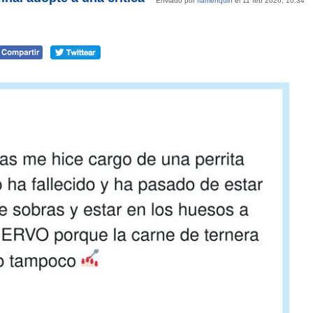
Enviado por
flamenquin
el 11 feb 2026, 10:34