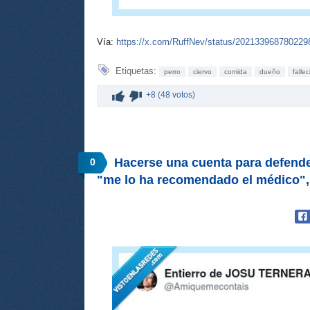
Vía:
https://x.com/RuffNev/status/202133968780229
Etiquetas:
perro
ciervo
comida
dueño
falle
+8 (48 votos)
Hacerse una cuenta para defender
0
"me lo ha recomendado el médico"