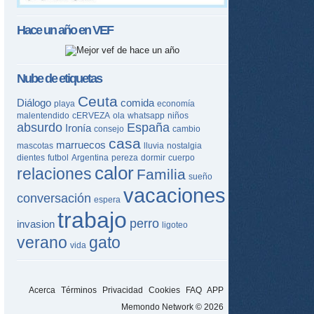
Hace un año en
VEF
Nube de etiquetas
Ceuta
Diálogo
comida
playa
economía
malentendido
cERVEZA
ola
whatsapp
niños
absurdo
España
Ironía
consejo
cambio
casa
marruecos
mascotas
lluvia
nostalgia
dientes
futbol
Argentina
pereza
dormir
cuerpo
calor
relaciones
Familia
sueño
vacaciones
conversación
espera
trabajo
perro
invasion
ligoteo
verano
gato
vida
Acerca
Términos
Privacidad
Cookies
FAQ
APP
Memondo Network © 2026