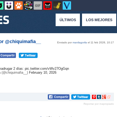
ÚLTIMOS
LOS MEJORES
por @chiquimafia__
Enviado por
manilagorila
el 11 feb 2026, 10:17
adrugar 2 días:
pic.twitter.com/vWv27OgGqn
a (@chiquimafia__)
February 10, 2026
Compartir
Compartir
Compartir
Compar
en
en
en
en
Reportar por inapropiado
Pinterest
tumblr
Google+
mene