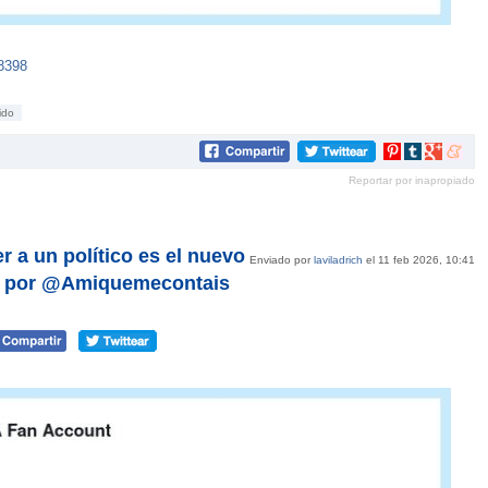
8398
cido
Compartir
Compartir
Compartir
Compar
en
en
en
en
Reportar por inapropiado
Pinterest
tumblr
Google+
mene
 a un político es el nuevo
Enviado por
laviladrich
el 11 feb 2026, 10:41
, por @Amiquemecontais