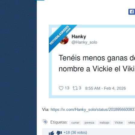
Vía:
https://x.com/Hanky_solo/status/20189566008
Etiquetas:
currar
pereza
trabajo
Vickie
viki
+18 (36 votos)