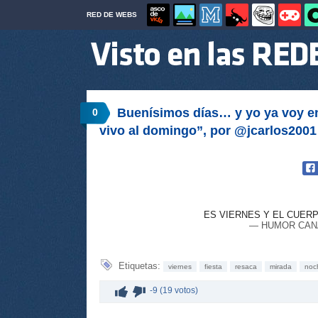
RED DE WEBS
Buenísimos días… y yo ya voy en
0
vivo al domingo”, por @jcarlos2001
ES VIERNES Y EL CUE
— HUMOR CANAL
Etiquetas:
viernes
fiesta
resaca
mirada
noc
-9 (19 votos)