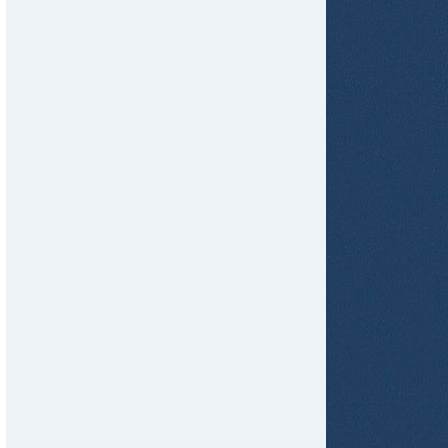
tir
ame