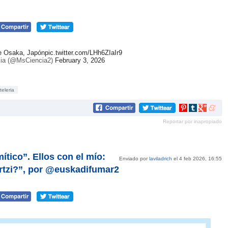
de Osaka, Japón
pic.twitter.com/LHh6ZIaIr9
ia (@MsCiencia2)
February 3, 2026
teleria
Compartir
Compartir
Compartir
Compar
en
en
en
en
Reportar por inapropiado
Pinterest
tumblr
Google+
mene
ítico”. Ellos con el mío:
Enviado por
laviladrich
el 4 feb 2026, 16:55
rtzi?”, por @euskadifumar2