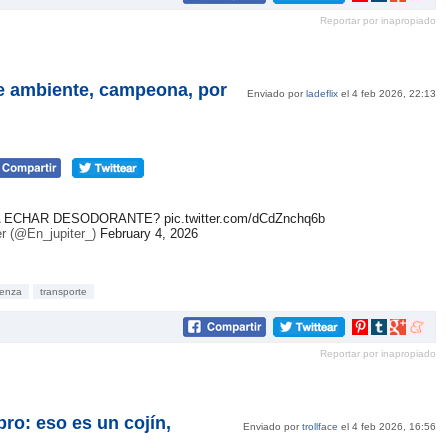
en
en
en
en
Reportar por inapropiado
Pinterest
tumblr
Google+
mene
e ambiente, campeona, por
Enviado por
ladeflix
el 4 feb 2026, 22:13
 A ECHAR DESODORANTE?
pic.twitter.com/dCdZnchq6b
r (@En_jupiter_)
February 4, 2026
üenza
transporte
Compartir
Compartir
Compartir
Compar
en
en
en
en
Reportar por inapropiado
Pinterest
tumblr
Google+
mene
ro: eso es un cojín,
Enviado por
trollface
el 4 feb 2026, 16:56