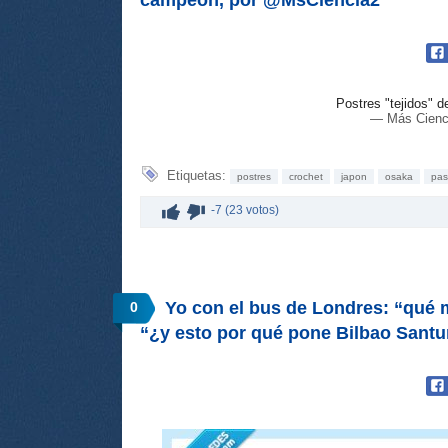
Postres "tejidos" 
— Más Cienc
Etiquetas:
postres
crochet
japon
osaka
pas
-7 (23 votos)
Yo con el bus de Londres: “qué m
0
“¿y esto por qué pone Bilbao Santu