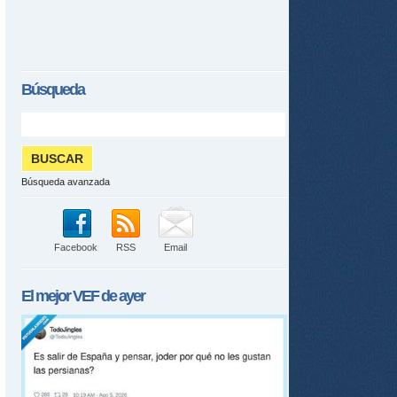
Búsqueda
Búsqueda avanzada
Facebook
RSS
Email
El mejor
VEF
de ayer