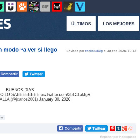
ÚLTIMOS
LOS MEJORES
 modo “a ver si llego
Enviado por
cecilialudwig
el 30 ene 2026, 19:13
BUENOS DIAS
RPO LO SABEEEEEEE
pic.twitter.com/3b1C1pkIgR
LA (@jcarlos2001)
January 30, 2026
he
Compartir
Compartir
Compartir
Compar
en
en
en
en
Reportar por inapropiado
Pinterest
tumblr
Google+
mene