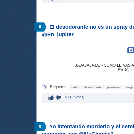
El desodorante no es un spray d
0
@En_jupiter_
JAJAJAJAJA, ¿CÓMO LE VAS
— En Júpite
Etiquetas:
metro
desodorante
pasajeros
verg
+8 (16 votos)
Yo intentando morderlo y el cereb
0
campeón, por @MsCiencia2