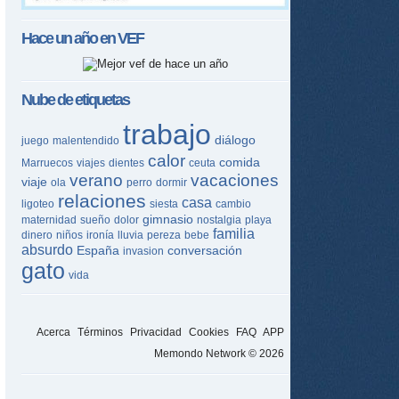
Hace un año en
VEF
Nube de etiquetas
trabajo
diálogo
juego
malentendido
calor
comida
Marruecos
viajes
dientes
ceuta
verano
vacaciones
viaje
ola
perro
dormir
relaciones
casa
ligoteo
siesta
cambio
gimnasio
maternidad
sueño
dolor
nostalgia
playa
familia
dinero
niños
ironía
lluvia
pereza
bebe
absurdo
España
conversación
invasion
gato
vida
Acerca
Términos
Privacidad
Cookies
FAQ
APP
Memondo Network © 2026