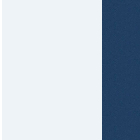
ame
tir
ame