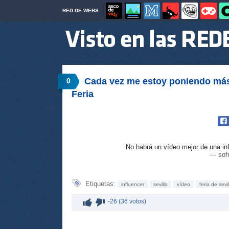
RED DE WEBS
Cada vez me estoy poniendo más 
0
Feria
No habrá un vídeo mejor de una inf
— sofr
Etiquetas:
influencer
sevilla
vídeo
feria de sevil
-26 (36 votos)