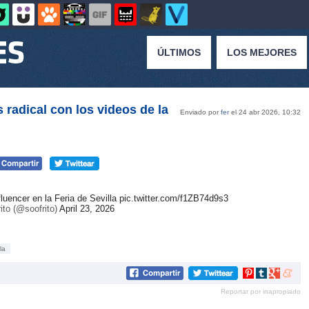
ÚLTIMOS
LOS MEJORES
radical con los videos de la
Enviado por
fer
el 24 abr 2026, 10:32
luencer en la Feria de Sevilla
pic.twitter.com/f1ZB74d9s3
ito (@soofrito)
April 23, 2026
la
Compartir
Compartir
Compartir
Compar
en
en
en
en
Reportar por inapropiado
Pinterest
tumblr
Google+
mene