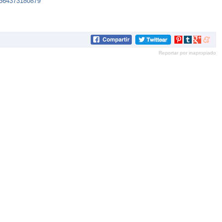
1364373180879
Compartir
Compartir
Compartir
Compar
en
en
en
en
Reportar por inapropiado
Pinterest
tumblr
Google+
mene