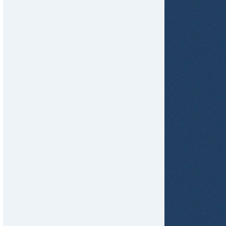
tir
ame