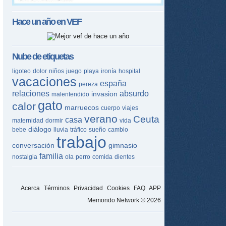
Hace un año en
VEF
Nube de etiquetas
ligoteo
dolor
niños
juego
playa
ironía
hospital
vacaciones
españa
pereza
relaciones
absurdo
invasion
malentendido
gato
calor
marruecos
cuerpo
viajes
verano
Ceuta
casa
maternidad
dormir
vida
diálogo
bebe
lluvia
tráfico
sueño
cambio
trabajo
conversación
gimnasio
familia
nostalgia
ola
perro
comida
dientes
Acerca
Términos
Privacidad
Cookies
FAQ
APP
Memondo Network © 2026