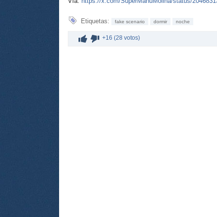
Vía:
https://x.com/SuperManuMolina/status/204683
Etiquetas:
fake scenario
dormir
noche
+16 (28 votos)