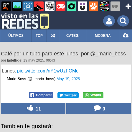
ÚLTIMOS
TOP
CATEG.
MODERA
Café por un tubo para este lunes, por @_mario_boss
por
ladeflix
el 19 may 2025, 09:43
Lunes.
pic.twitter.com/nY1wUzFOMc
— Mario Boss (@_mario_boss)
May 19, 2025
11
0
También te gustará: