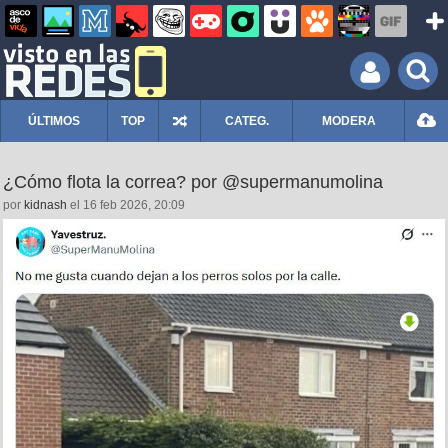
ÚLTIMOS
TOP
CATEG.
MODERA
¿Cómo flota la correa? por @supermanumolina
por
kidnash
el 16 feb 2026, 20:09