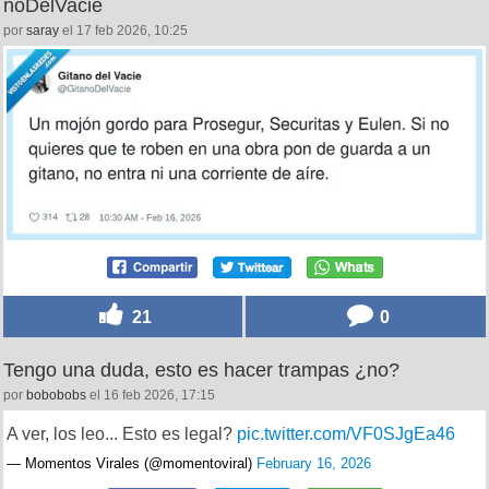
noDelVacie
por
saray
el 17 feb 2026, 10:25
21
0
Tengo una duda, esto es hacer trampas ¿no?
por
bobobobs
el 16 feb 2026, 17:15
A ver, los leo... Esto es legal?
pic.twitter.com/VF0SJgEa46
— Momentos Virales (@momentoviral)
February 16, 2026