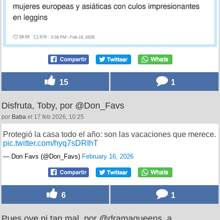
15
1
Disfruta, Toby, por @Don_Favs
por
Baba
el 17 feb 2026, 10:25
Protegió la casa todo el año: son las vacaciones que merece.
pic.twitter.com/hyq7sDRIhT
— Don Favs (@Don_Favs)
February 16, 2026
6
1
Pues oye ni tan mal, por @dramaqueens_a