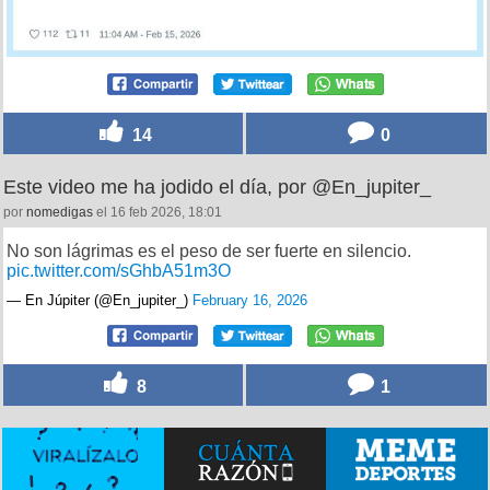
14
0
Este video me ha jodido el día, por @En_jupiter_
por
nomedigas
el 16 feb 2026, 18:01
No son lágrimas es el peso de ser fuerte en silencio.
pic.twitter.com/sGhbA51m3O
— En Júpiter (@En_jupiter_)
February 16, 2026
8
1