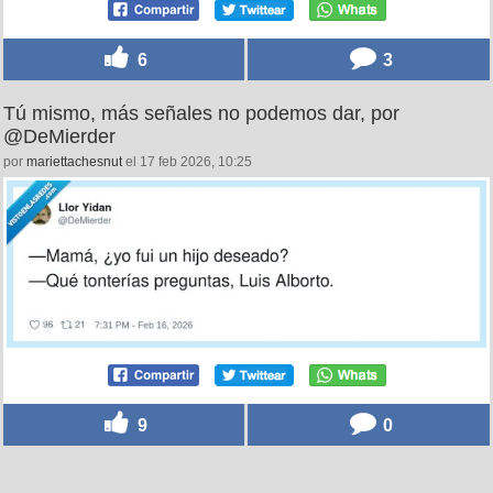
6
3
Tú mismo, más señales no podemos dar, por
@DeMierder
por
mariettachesnut
el 17 feb 2026, 10:25
9
0