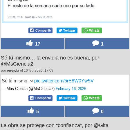
17
1
Sé tú mismo… la envidia no es buena, por
@MsCiencia2
por
errejota
el 16 feb 2026, 17:03
Sé tú mismo. 👊
pic.twitter.com/5rE8W0Yw5V
— Más Ciencia (@MsCiencia2)
February 16, 2026
5
0
La obra se protege con “confianza”, por @Gita