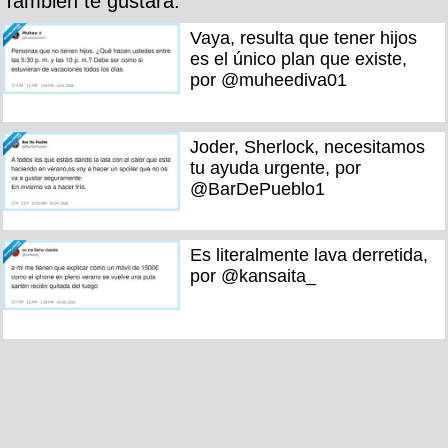
También te gustará:
Vaya, resulta que tener hijos
es el único plan que existe,
por @muheediva01
Joder, Sherlock, necesitamos
tu ayuda urgente, por
@BarDePueblo1
Es literalmente lava derretida,
por @kansaita_