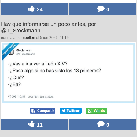
24
0
Hay que informarse un poco antes, por
@T_Stockmann
por
matalotempollon
el 5 jun 2026, 11:19
11
0