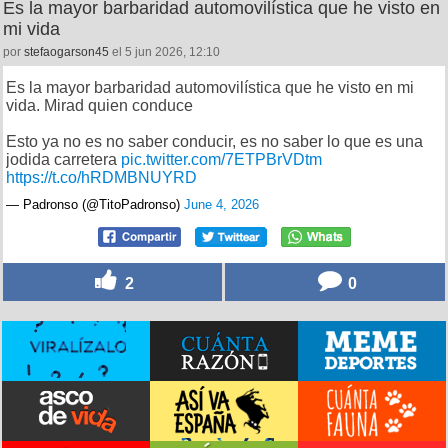
Es la mayor barbaridad automovilística que he visto en
mi vida
por
stefaogarson45
el 5 jun 2026, 12:10
Es la mayor barbaridad automovilística que he visto en mi
vida. Mirad quien conduce
Esto ya no es no saber conducir, es no saber lo que es una
jodida carretera
pic.twitter.com/7ETPBrVDtm
https://t.co/hRDMBNUYRD
— Padronso (@TitoPadronso)
June 4, 2026
2
0