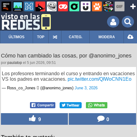
ÚLTIMOS
TOP
CATEG.
MODERA
Cómo han cambiado las cosas, por @anonimo_jones
por
paulatop
el 5 jun 2026, 09:51
Los profesores terminando el curso y entrando en vacaciones
VS los padres en vacaciones.
pic.twitter.com/QIWoCNN1Eo
— Ross_co_Jones  (@anonimo_jones)
June 3, 2026
9
0