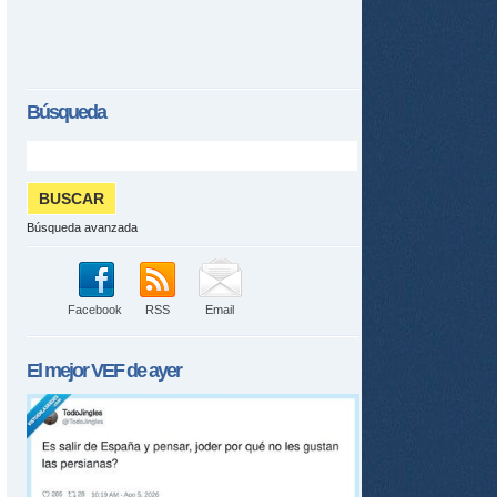
Búsqueda
Búsqueda avanzada
Facebook
RSS
Email
El mejor
VEF
de ayer