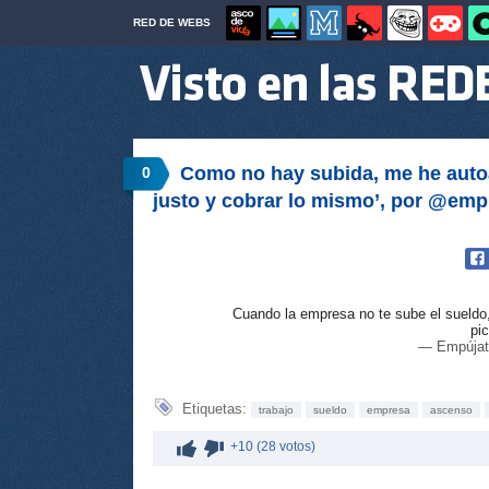
RED DE WEBS
Como no hay subida, me he autoa
0
justo y cobrar lo mismo’, por @emp
Cuando la empresa no te sube el sueldo,
pi
— Empújat
Etiquetas:
trabajo
sueldo
empresa
ascenso
+10 (28 votos)