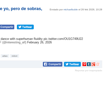
e yo, pero de sobras,
Enviado por
michaelbuble
el 26 feb 2026, 10:28
 dance with superhuman fluidity
pic.twitter.com/OU1G749U22
F (@interesting_aIl)
February 26, 2026
atlas
robot
Compartir
Compartir
Compartir
Compar
en
en
en
en
Reportar por inapropiado
Pinterest
tumblr
Google+
mene