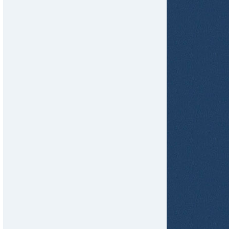
tir
ame