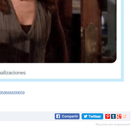
5958666600659
Compartir
Compartir
Compartir
Compar
en
en
en
en
Reportar por inapropiado
Pinterest
tumblr
Google+
mene