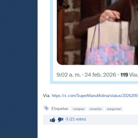
Vía:
https://x.com/SuperManuMolina/status/202620
Etiquetas:
comprar
enseñar
preguntar
-5 (21 votos)