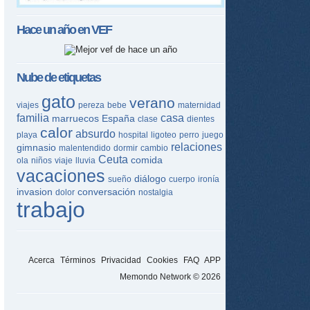
Hace un año en
VEF
Nube de etiquetas
gato
verano
viajes
pereza
bebe
maternidad
familia
casa
marruecos
España
clase
dientes
calor
absurdo
playa
hospital
ligoteo
perro
juego
relaciones
gimnasio
malentendido
dormir
cambio
Ceuta
comida
ola
niños
viaje
lluvia
vacaciones
diálogo
sueño
cuerpo
ironía
invasion
conversación
dolor
nostalgia
trabajo
Acerca
Términos
Privacidad
Cookies
FAQ
APP
Memondo Network © 2026