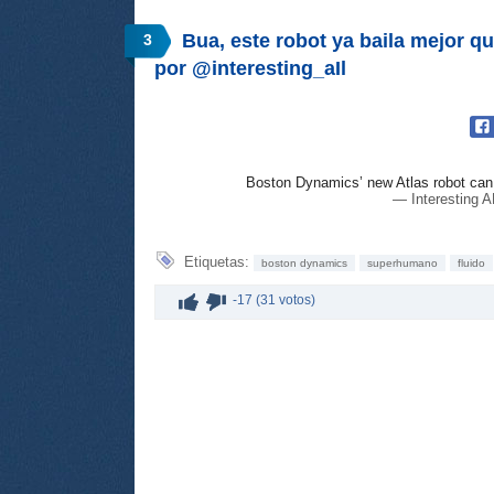
Bua, este robot ya baila mejor qu
3
por @interesting_aIl
Boston Dynamics’ new Atlas robot can
— Interesting A
Etiquetas:
boston dynamics
superhumano
fluido
-17 (31 votos)