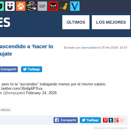
ÚLTIMOS
LOS MEJORES
scendido a ‘hacer lo
Enviado por
alanna4dyk
el 25 feb 2026, 10:57
ujate
 pero tú te “asciendes” trabajando menos por el mismo salario.
c.twitter.com/J6n6p6PXva
e (@empujate)
February 24, 2026
oficina
Compartir
Compartir
Compartir
Compar
en
en
en
en
Reportar por inapropiado
Pinterest
tumblr
Google+
mene