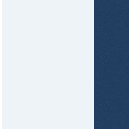
tir
ame