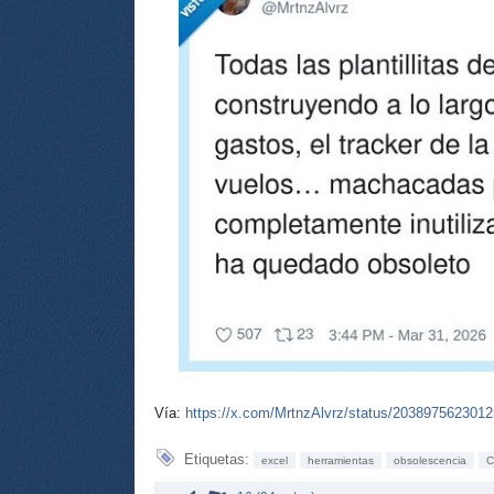
Vía:
https://x.com/MrtnzAlvrz/status/203897562301
Etiquetas:
excel
herramientas
obsolescencia
C