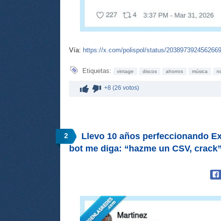
Vía:
https://x.com/polispol/status/203897392456266
Etiquetas:
vintage
discos
ahorros
música
n
+8 (26 votos)
Llevo 10 años perfeccionando Ex
2
bot me diga: “hazme un CSV, crack