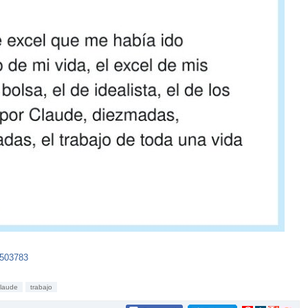
2503783
laude
trabajo