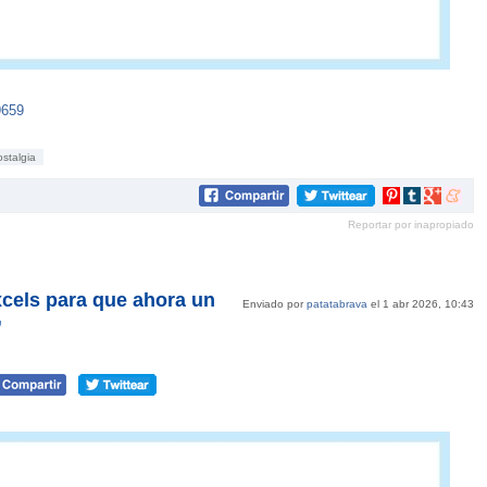
9659
ostalgia
Compartir
Compartir
Compartir
Compar
en
en
en
en
Reportar por inapropiado
Pinterest
tumblr
Google+
mene
cels para que ahora un
Enviado por
patatabrava
el 1 abr 2026, 10:43
”