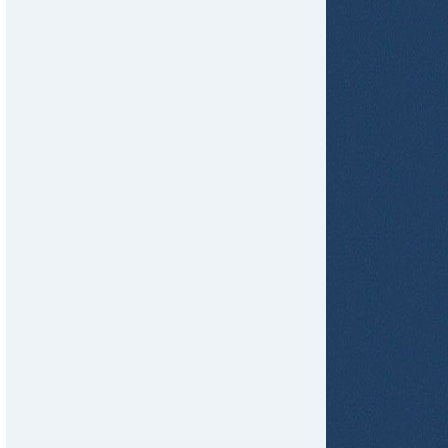
tir
ame