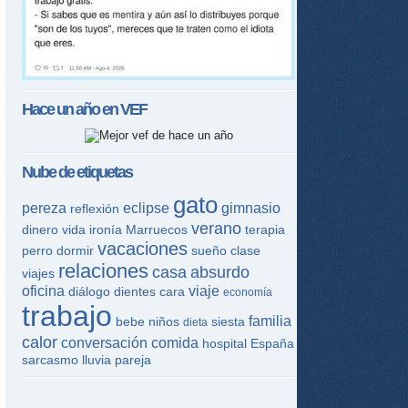
Hace un año en
VEF
Nube de etiquetas
gato
pereza
eclipse
gimnasio
reflexión
verano
dinero
vida
ironía
Marruecos
terapia
vacaciones
perro
dormir
sueño
clase
relaciones
casa
absurdo
viajes
oficina
viaje
diálogo
dientes
cara
economía
trabajo
familia
bebe
niños
siesta
dieta
calor
conversación
comida
hospital
España
sarcasmo
lluvia
pareja