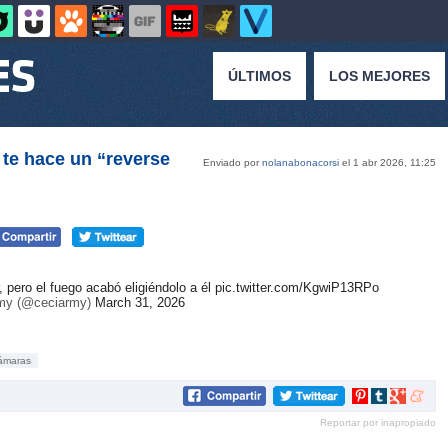
ÚLTIMOS
LOS MEJORES
 te hace un “reverse
Enviado por
nolanabonacorsi
el 1 abr 2026, 11:25
 pero el fuego acabó eligiéndolo a él
pic.twitter.com/KgwiP13RPo
my (@ceciarmy)
March 31, 2026
ámaras
Compartir
Compartir
Compartir
Compar
en
en
en
en
Reportar por inapropiado
Pinterest
tumblr
Google+
mene