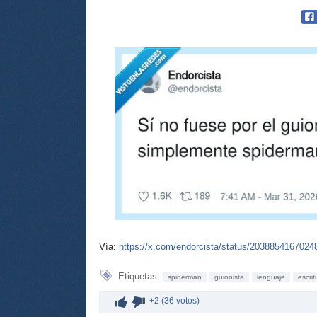
Vía:
https://x.com/endorcista/status/203885416702
Etiquetas:
spiderman
guionista
lenguaje
escrit
+2 (36 votos)