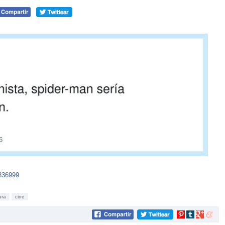
4836999
ura
cine
Compartir
Compartir
Compartir
Compar
en
en
en
en