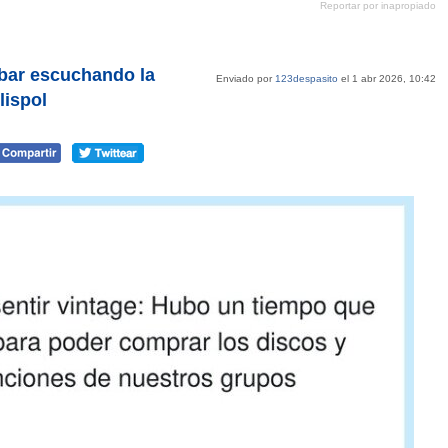
Reportar por inapropiado
Pinterest
tumblr
Google+
mene
bar escuchando la
Enviado por
123despasito
el 1 abr 2026, 10:42
lispol