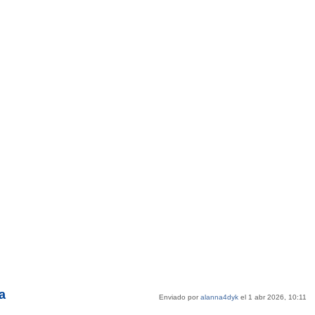
a
Enviado por
alanna4dyk
el 1 abr 2026, 10:11