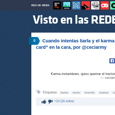
RED DE WEBS
Cuando intentas liarla y el karma
0
card” en la cara, por @ceciarmy
Karma instantáneo, quiso quemar el tractor,
— ceciar
Etiquetas:
karma
tractor
incendio
torpeza
c
+10 (26 votos)