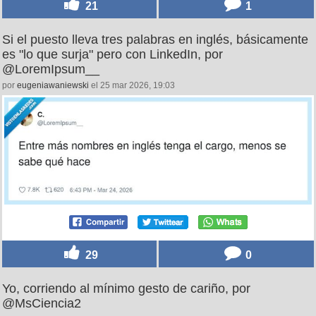
21
1
Si el puesto lleva tres palabras en inglés, básicamente
es "lo que surja" pero con LinkedIn, por
@LoremIpsum__
por
eugeniawaniewski
el 25 mar 2026, 19:03
29
0
Yo, corriendo al mínimo gesto de cariño, por
@MsCiencia2