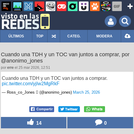
ÚLTIMOS
TOP
CATEG.
MODERA
Cuando una TDH y un TOC van juntos a comprar, por
@anonimo_jones
por
erre
el 25 mar 2026, 12:51
Cuando una TDH y un TOC van juntos a comprar.
pic.twitter.com/yjlw2MgRkF
— Ross_co_Jones  (@anonimo_jones)
March 25, 2026
14
0