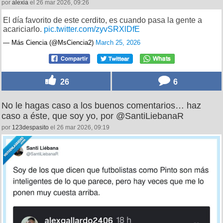
por
alexia
el 26 mar 2026, 09:26
El día favorito de este cerdito, es cuando pasa la gente a
acariciarlo.
pic.twitter.com/zyvSRXlDfE
— Más Ciencia (@MsCiencia2)
March 25, 2026
26
6
No le hagas caso a los buenos comentarios… haz
caso a éste, que soy yo, por @SantiLiebanaR
por
123despasito
el 26 mar 2026, 09:19