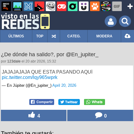
ÚLTIMOS
TOP
CATEG.
MODERA
¿De dónde ha salido?, por @En_jupiter_
por
123dale
el 20 abr 2026, 15:32
JAJAJAJAJA QUE ESTA PASANDO AQUÍ
pic.twitter.com/lqy965wprk
— En Júpiter (@En_jupiter_)
April 20, 2026
4
0
También te gustará: