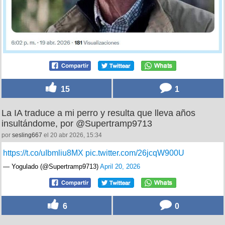
15
1
La IA traduce a mi perro y resulta que lleva años
insultándome, por @Supertramp9713
por
sesling667
el 20 abr 2026, 15:34
https://t.co/uIbmliu8MX
pic.twitter.com/26jcqW900U
— Yogulado (@Supertramp9713)
April 20, 2026
6
0