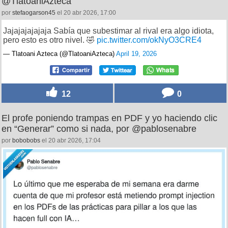
@TlatoaniAzteca
por
stefaogarson45
el 20 abr 2026, 17:00
Jajajajajajaja Sabía que subestimar al rival era algo idiota,
pero esto es otro nivel. 🤣
pic.twitter.com/okNyO3CRE4
— Tlatoani Azteca (@TlatoaniAzteca)
April 19, 2026
12
0
El profe poniendo trampas en PDF y yo haciendo clic
en “Generar” como si nada, por @pablosenabre
por
bobobobs
el 20 abr 2026, 17:04