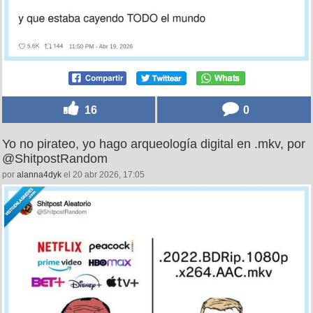
16
0
Yo no pirateo, yo hago arqueología digital en .mkv, por
@ShitpostRandom
por
alanna4dyk
el 20 abr 2026, 17:05