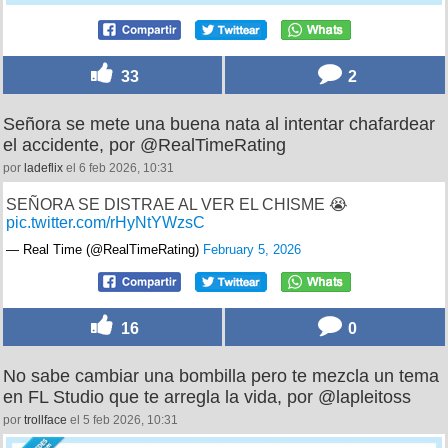
33
2
Señora se mete una buena nata al intentar chafardear
el accidente, por @RealTimeRating
por
ladeflix
el 6 feb 2026, 10:31
SEÑORA SE DISTRAE AL VER EL CHISME 😭
pic.twitter.com/rHyNtYWzsC
— Real Time (@RealTimeRating)
February 5, 2026
16
0
No sabe cambiar una bombilla pero te mezcla un tema
en FL Studio que te arregla la vida, por @lapleitoss
por
trollface
el 5 feb 2026, 10:31