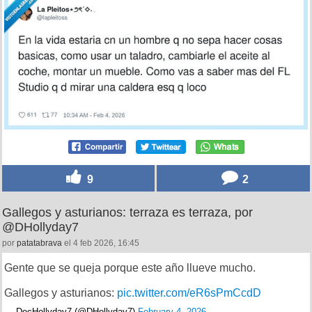
9
2
Gallegos y asturianos: terraza es terraza, por
@DHollyday7
por
patatabrava
el 4 feb 2026, 16:45
Gente que se queja porque este año llueve mucho.
Gallegos y asturianos:
pic.twitter.com/eR6sPmCcdD
— DocHollyday7 (@DHollyday7)
February 4, 2026