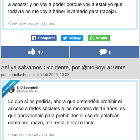
17
0
Así ya salvamos Occidente, por @NoSoyLaGente
por
mariettachesnut
el 5 feb 2026, 10:33