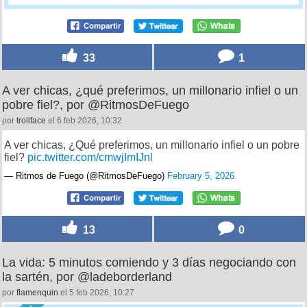
33
1
A ver chicas, ¿qué preferimos, un millonario infiel o un
pobre fiel?, por @RitmosDeFuego
por
trollface
el 6 feb 2026, 10:32
A ver chicas, ¿Qué preferimos, un millonario infiel o un pobre
fiel?
pic.twitter.com/cmwjImIJnl
— Ritmos de Fuego (@RitmosDeFuego)
February 5, 2026
13
0
La vida: 5 minutos comiendo y 3 días negociando con
la sartén, por @ladeborderland
por
flamenquin
el 5 feb 2026, 10:27