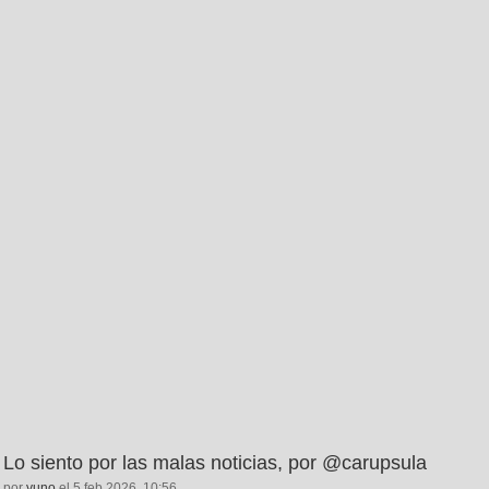
Lo siento por las malas noticias, por @carupsula
por
yuno
el 5 feb 2026, 10:56