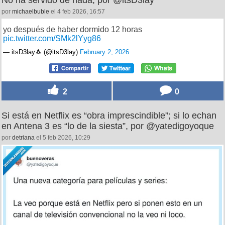
por
michaelbuble
el 4 feb 2026, 16:57
yo después de haber dormido 12 horas
pic.twitter.com/SMk2lYyg86
— itsD3lay🐧 (@itsD3lay)
February 2, 2026
2
0
Si está en Netflix es “obra imprescindible”; si lo echan
en Antena 3 es “lo de la siesta”, por @yatedigoyoque
por
detriana
el 5 feb 2026, 10:29