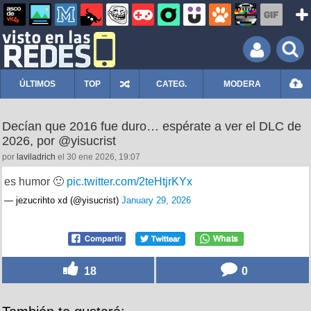
ÚLTIMOS
TOP
CATEG.
MODERA
Decían que 2016 fue duro… espérate a ver el DLC de
2026, por @yisucrist
por
laviladrich
el 30 ene 2026, 19:07
es humor 🙂
pic.twitter.com/2teHtjrKYx
— jezucrihto xd (@yisucrist)
January 29, 2026
18
0