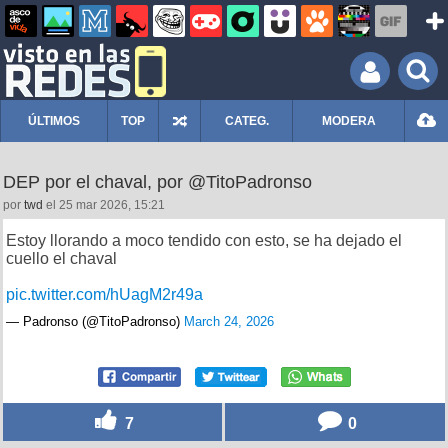
ÚLTIMOS
TOP
CATEG.
MODERA
DEP por el chaval, por @TitoPadronso
por
twd
el 25 mar 2026, 15:21
Estoy llorando a moco tendido con esto, se ha dejado el
cuello el chaval
pic.twitter.com/hUagM2r49a
— Padronso (@TitoPadronso)
March 24, 2026
7
0