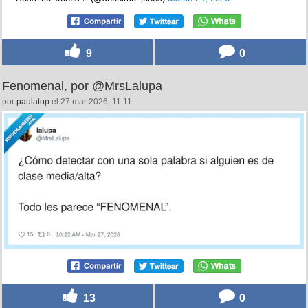
9
0
Fenomenal, por @MrsLalupa
por
paulatop
el 27 mar 2026, 11:11
13
0