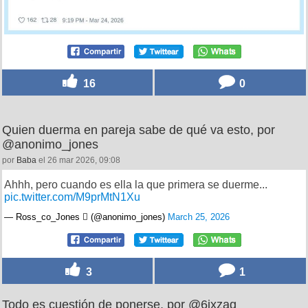
16
0
Quien duerma en pareja sabe de qué va esto, por
@anonimo_jones
por
Baba
el 26 mar 2026, 09:08
Ahhh, pero cuando es ella la que primera se duerme...
pic.twitter.com/M9prMtN1Xu
— Ross_co_Jones  (@anonimo_jones)
March 25, 2026
3
1
Todo es cuestión de ponerse, por @6ixzag