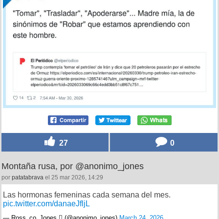
27
0
Montaña rusa, por @anonimo_jones
por
patatabrava
el 25 mar 2026, 14:29
Las hormonas femeninas cada semana del mes.
pic.twitter.com/danaeJfljL
— Ross_co_Jones  (@anonimo_jones)
March 24, 2026