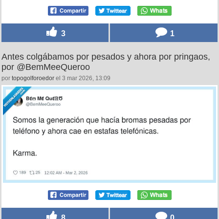
3
1
Antes colgábamos por pesados y ahora por pringaos,
por @BemMeeQueroo
por
topogolforoedor
el 3 mar 2026, 13:09
8
0