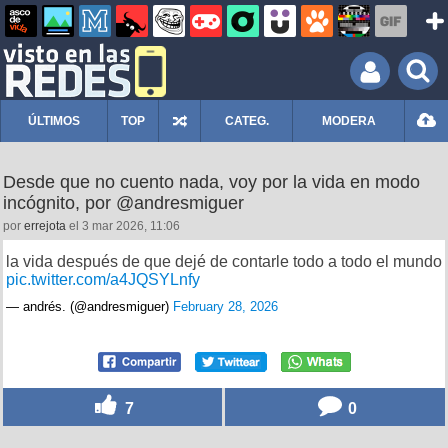
ÚLTIMOS
TOP
CATEG.
MODERA
Desde que no cuento nada, voy por la vida en modo
incógnito, por @andresmiguer
por
errejota
el 3 mar 2026, 11:06
la vida después de que dejé de contarle todo a todo el mundo
pic.twitter.com/a4JQSYLnfy
— andrés. (@andresmiguer)
February 28, 2026
7
0