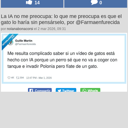
14
0
La IA no me preocupa: lo que me preocupa es que el
gato lo haría sin pensárselo, por @Farmaenfurecida
por
nolanabonacorsi
el 2 mar 2026, 09:31
28
0
Cuando te crees Houdini y acabas haciendo la rotonda
en modo Tetris, por @yisucrist