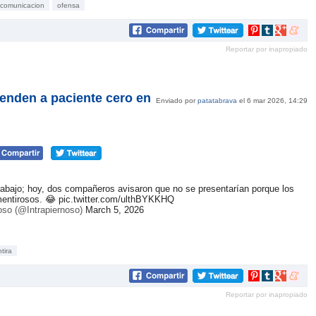
comunicacion
ofensa
Compartir
Compartir
Compartir
Compar
en
en
en
en
Reportar por inapropiado
Pinterest
tumblr
Google+
mene
enden a paciente cero en
Enviado por
patatabrava
el 6 mar 2026, 14:29
trabajo; hoy, dos compañeros avisaron que no se presentarían porque los
mentirosos. 😂
pic.twitter.com/ulthBYKKHQ
oso (@Intrapiernoso)
March 5, 2026
tira
Compartir
Compartir
Compartir
Compar
en
en
en
en
Reportar por inapropiado
Pinterest
tumblr
Google+
mene