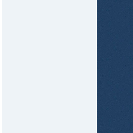
tir
ame
tir
ame