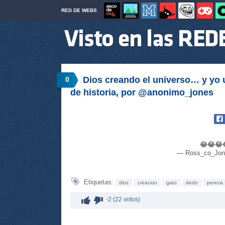
RED DE WEBS
Dios creando el universo… y yo 
0
de historia, por @anonimo_jones
😂😂😂
— Ross_co_Jon
Etiquetas:
dios
creacion
gato
dedo
pereza
-2 (22 votos)