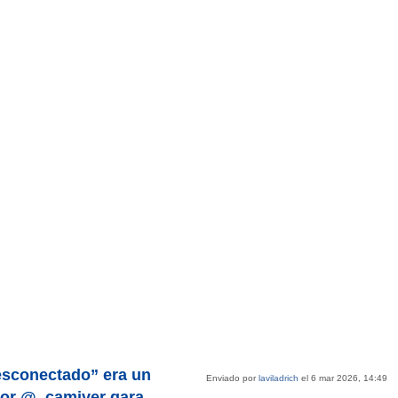
esconectado” era un
Enviado por
laviladrich
el 6 mar 2026, 14:49
 por @_camiver gara