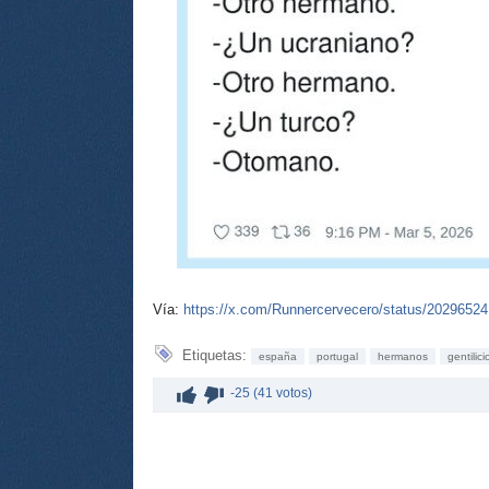
Vía:
https://x.com/Runnercervecero/status/2029652
Etiquetas:
españa
portugal
hermanos
gentilici
-25 (41 votos)