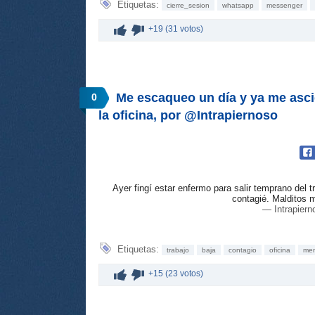
Etiquetas:
cierre_sesion
whatsapp
messenger
+19 (31 votos)
Me escaqueo un día y ya me asci
0
la oficina, por @Intrapiernoso
Ayer fingí estar enfermo para salir temprano del 
contagié. Malditos 
— Intrapiern
Etiquetas:
trabajo
baja
contagio
oficina
men
+15 (23 votos)