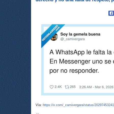
Vía:
https://x.com/_camivergara/status/2029745324