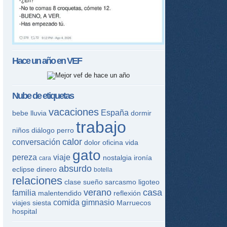
Hace un año en
VEF
Nube de etiquetas
vacaciones
España
bebe
lluvia
dormir
trabajo
niños
diálogo
perro
calor
conversación
dolor
oficina
vida
gato
pereza
viaje
nostalgia
ironía
cara
absurdo
eclipse
dinero
botella
relaciones
clase
sueño
sarcasmo
ligoteo
verano
casa
familia
malentendido
reflexión
comida
gimnasio
viajes
siesta
Marruecos
hospital