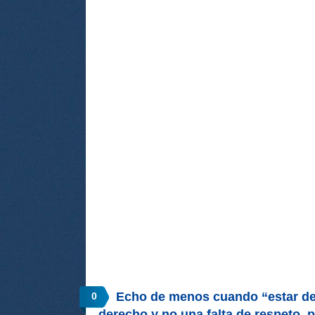
Echo de menos cuando “estar d
0
derecho y no una falta de respeto,