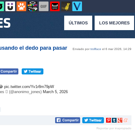
ÚLTIMOS
LOS MEJORES
usando el dedo para pasar
Enviado por
trollface
el 6 mar 2026, 14:29
😂
pic.twitter.com/Yv1r8m79pW
es  (@anonimo_jones)
March 5, 2026
Compartir
Compartir
Compartir
Compar
en
en
en
en
Reportar por inapropiado
Pinterest
tumblr
Google+
mene