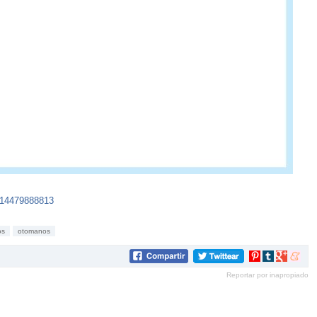
414479888813
os
otomanos
Compartir
Compartir
Compartir
Compar
en
en
en
en
Reportar por inapropiado
Pinterest
tumblr
Google+
mene