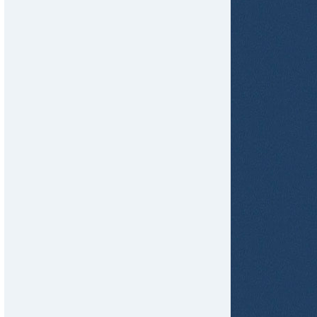
tir
ame