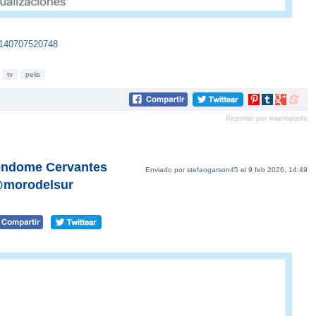
0140707520748
tv
pelis
Compartir
Compartir
Compartir
Compar
en
en
en
en
Reportar por inapropiado
Pinterest
tumblr
Google+
mene
yéndome Cervantes
Enviado por
stefaogarson45
el 9 feb 2026, 14:49
 @morodelsur