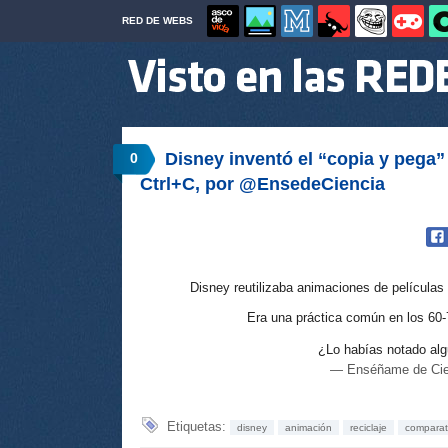
RED DE WEBS
Disney inventó el “copia y pega” 
0
Ctrl+C, por @EnsedeCiencia
Disney reutilizaba animaciones de películas 
Era una práctica común en los 60-7
¿Lo habías notado al
— Enséñame de Cie
Etiquetas:
disney
animación
reciclaje
comparat