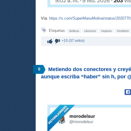
Vía:
https://x.com/SuperManuMolina/status/202077
Etiquetas:
belleza
cánones
mujeres
hombres
+15 (37 votos)
Metiendo dos conectores y cre
0
aunque escriba “haber” sin h, por