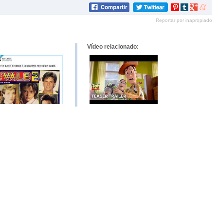
Compartir
Compartir
Compartir
Compar
en
en
en
en
Reportar por inapropiado
Pinterest
tumblr
Google+
mene
Vídeo relacionado: