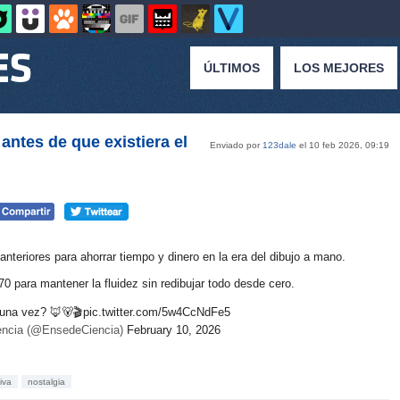
ÚLTIMOS
LOS MEJORES
antes de que existiera el
Enviado por
123dale
el 10 feb 2026, 09:19
anteriores para ahorrar tiempo y dinero en la era del dibujo a mano.
0 para mantener la fluidez sin redibujar todo desde cero.
guna vez? 🦊🐻🎬
pic.twitter.com/5w4CcNdFe5
ncia (@EnsedeCiencia)
February 10, 2026
iva
nostalgia