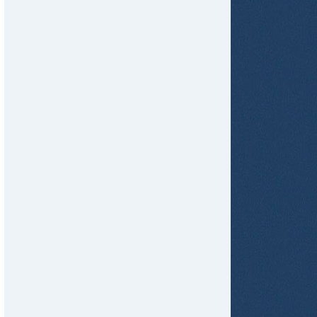
tir
ame