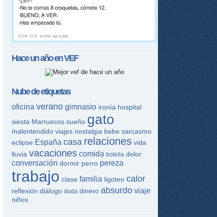
Hace un año en
VEF
Nube de etiquetas
verano
oficina
gimnasio
ironía
hospital
gato
siesta
Marruecos
sueño
malentendido
viajes
nostalgia
bebe
sarcasmo
relaciones
casa
España
eclipse
vida
vacaciones
comida
lluvia
dolor
botella
conversación
pereza
dormir
perro
trabajo
calor
familia
clase
ligoteo
absurdo
viaje
reflexión
diálogo
dinero
duda
niños