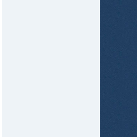
tir
ame