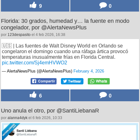
9
0
Florida: 30 grados, humedad y… la fuente en modo
congelador, por @AlertaNewsPlus
por
123despasito
el 4 feb 2026, 16:38
🇺🇸 | Las fuentes de Walt Disney World en Orlando se
congelaron el domingo cuando una ráfaga ártica provocó
temperaturas inusualmente frías en Florida Central.
pic.twitter.com/Sj4emHVWO2
— AlertaNewsPlus (@AlertaNewsPlus)
February 4, 2026
6
0
Uno anula el otro, por @SantiLiebanaR
por
alanna4dyk
el 6 feb 2026, 10:33