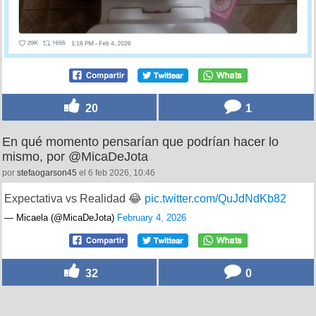
20
1
En qué momento pensarían que podrían hacer lo
mismo, por @MicaDeJota
por
stefaogarson45
el 6 feb 2026, 10:46
Expectativa vs Realidad 😂
pic.twitter.com/QuJdNdKb82
— Micaela (@MicaDeJota)
February 4, 2026
32
0