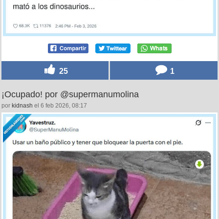
25
1
¡Ocupado! por @supermanumolina
por
kidnash
el 6 feb 2026, 08:17