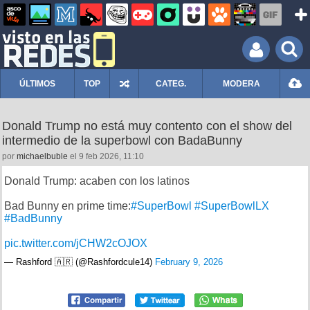
ÚLTIMOS
TOP
CATEG.
MODERA
Donald Trump no está muy contento con el show del
intermedio de la superbowl con BadaBunny
por
michaelbuble
el 9 feb 2026, 11:10
Donald Trump: acaben con los latinos
Bad Bunny en prime time:
#SuperBowl
#SuperBowlLX
#BadBunny
pic.twitter.com/jCHW2cOJOX
— Rashford 🇦🇷 (@Rashfordcule14)
February 9, 2026