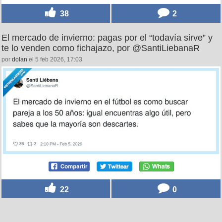
38
2
El mercado de invierno: pagas por el “todavía sirve” y
te lo venden como fichajazo, por @SantiLiebanaR
por
dolan
el 5 feb 2026, 17:03
22
0