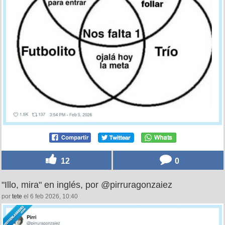
12
0
"Illo, mira" en inglés, por @pirruragonzaiez
por
tete
el 6 feb 2026, 10:40