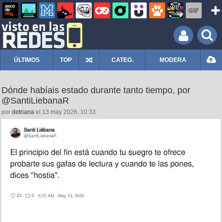
ÚLTIMOS
TOP
CATEG.
MODERA
Dónde habíais estado durante tanto tiempo, por
@SantiLiebanaR
por
detriana
el 13 may 2026, 10:33