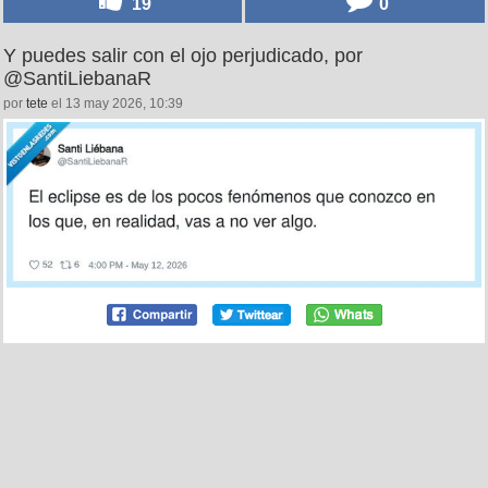
19
0
Y puedes salir con el ojo perjudicado, por
@SantiLiebanaR
por
tete
el 13 may 2026, 10:39
12
1
Tal cual, por @chuzodepunta
por
mariettachesnut
el 13 may 2026, 10:40