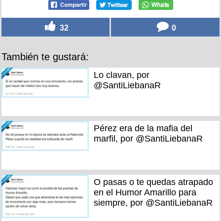
32
0
También te gustará:
Lo clavan, por
@SantiLiebanaR
Pérez era de la mafia del
marfil, por @SantiLiebanaR
O pasas o te quedas atrapado
en el Humor Amarillo para
siempre, por @SantiLiebanaR