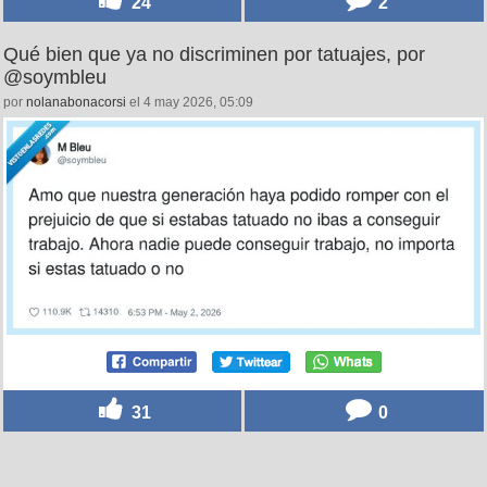
24
2
Qué bien que ya no discriminen por tatuajes, por
@soymbleu
por
nolanabonacorsi
el 4 may 2026, 05:09
31
0