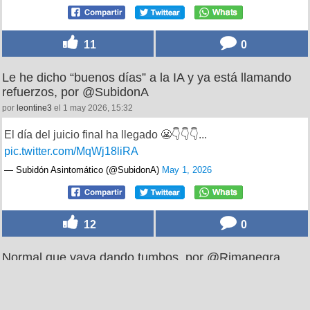
11
0
Le he dicho “buenos días” a la IA y ya está llamando
refuerzos, por @SubidonA
por
leontine3
el 1 may 2026, 15:32
El día del juicio final ha llegado 😬👇👇👇...
pic.twitter.com/MqWj18liRA
— Subidón Asintomático (@SubidonA)
May 1, 2026
12
0
Normal que vaya dando tumbos, por @Rimanegra_
por
123dale
el 4 may 2026, 05:05