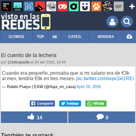
ÚLTIMOS
TOP
CATEG.
MODERA
El cuento de la lechera
por
123despasito
el 30 abr 2026, 18:49
Cuando era pequeño, pensaba que si mi salario era de €3k
al mes, tendría €9k en tres meses.
pic.twitter.com/xqw1kl1REr
— Rubén Pueyo | EAW (@Aqui_mi_casa)
April 29, 2026
14
0
También te gustará: