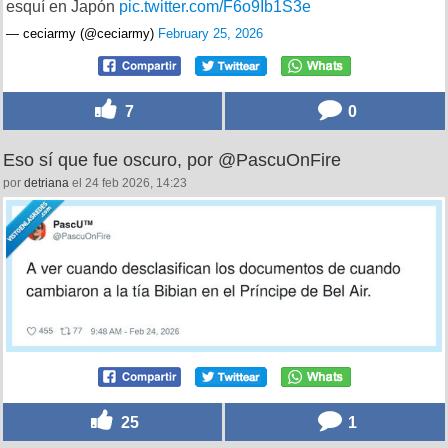
esquí en Japón
pic.twitter.com/F6o9Ib1S3e
— ceciarmy (@ceciarmy)
February 25, 2026
7
0
Eso sí que fue oscuro, por @PascuOnFire
por
detriana
el 24 feb 2026, 14:23
25
1