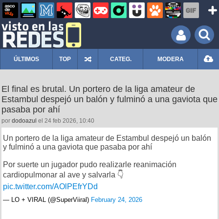
ÚLTIMOS
TOP
CATEG.
MODERA
El final es brutal. Un portero de la liga amateur de
Estambul despejó un balón y fulminó a una gaviota que
pasaba por ahí
por
dodoazul
el 24 feb 2026, 10:40
Un portero de la liga amateur de Estambul despejó un balón
y fulminó a una gaviota que pasaba por ahí
Por suerte un jugador pudo realizarle reanimación
cardiopulmonar al ave y salvarla 👇
pic.twitter.com/AOlPEfrYDd
— LO + VIRAL (@SuperViiral)
February 24, 2026