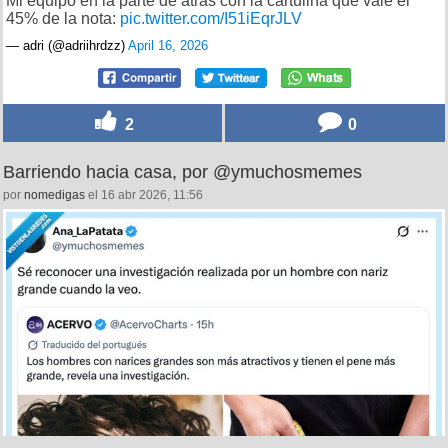
Mi equipo en la parte de atrás con la cartulina que vale el
45% de la nota:
pic.twitter.com/I51iEqrJLV
— adri (@adriihrdzz)
April 16, 2026
2
0
Barriendo hacia casa, por @ymuchosmemes
por
nomedigas
el 16 abr 2026, 11:56