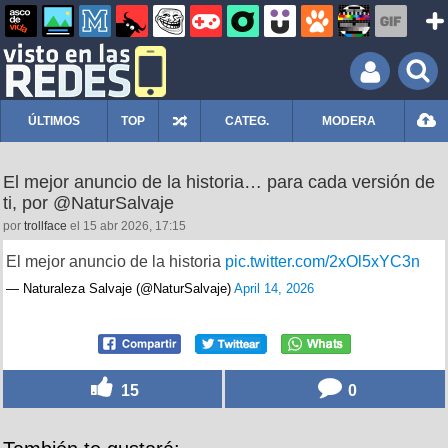
ÚLTIMOS
TOP
CATEG.
MODERA
El mejor anuncio de la historia… para cada versión de
ti, por @NaturSalvaje
por
trollface
el 15 abr 2026, 17:15
El mejor anuncio de la historia
pic.twitter.com/2xOl5xYC3n
— Naturaleza Salvaje (@NaturSalvaje)
April 14, 2026
15
0