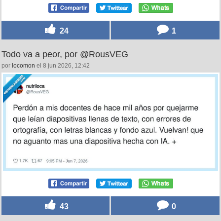
24
1
Todo va a peor, por @RousVEG
por
locomon
el 8 jun 2026, 12:42
43
0