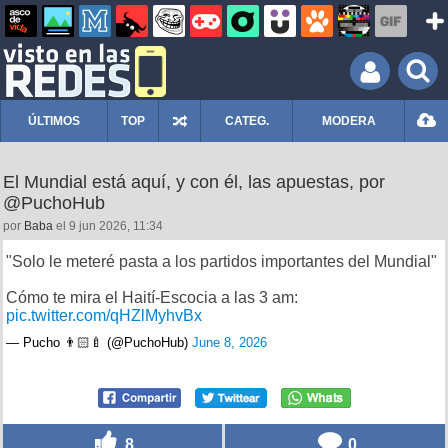
ÚLTIMOS
TOP
CATEG.
MODERA
El Mundial está aquí, y con él, las apuestas, por
@PuchoHub
por
Baba
el 9 jun 2026, 11:34
"Solo le meteré pasta a los partidos importantes del Mundial"
Cómo te mira el Haití-Escocia a las 3 am:
pic.twitter.com/qHZlMyhvBx
— Pucho 👨🏻‍🍼 (@PuchoHub)
June 8, 2026
8
0