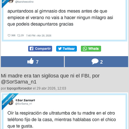
7
2
Mi madre era tan sigilosa que ni el FBI, por
@SorSarna_n1
por
topogolforoedor
el 29 abr 2026, 12:03