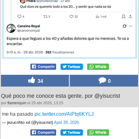
34
0
Qué poco me conoce esta gente, por @yisucrist
por
flamenquin
el 29 abr 2026, 13:25
me ha pasado
pic.twitter.com/AiPbj6KYLJ
— jezucrihto xd (@yisucrist)
April 28, 2026