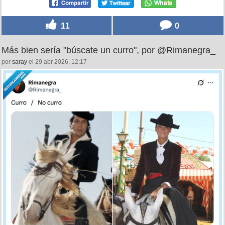
11
0
Más bien sería "búscate un curro", por @Rimanegra_
por
saray
el 29 abr 2026, 12:17