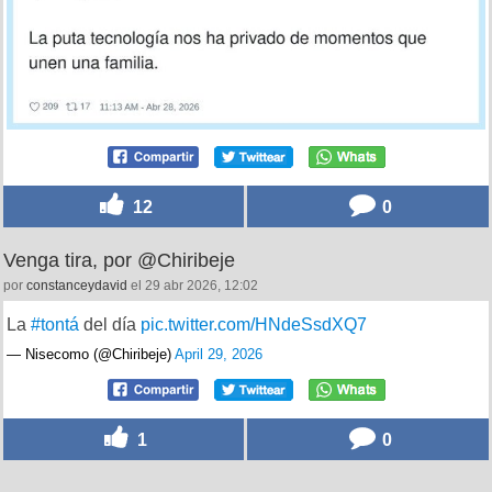
12
0
Venga tira, por @Chiribeje
por
constanceydavid
el 29 abr 2026, 12:02
La
#tontá
del día
pic.twitter.com/HNdeSsdXQ7
— Nisecomo (@Chiribeje)
April 29, 2026
1
0