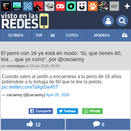
ÚLTIMOS
TOP
CATEG.
MODERA
El perro con 16 ya está en modo: “tú, que tienes 60,
tira… que yo corro”, por @ceciarmy
por
nomedigas
el 29 abr 2026, 05:03
Cuando sales al jardín y encuentras a tu perro de 16 años
pidiéndole a tu tortuga de 60 que le tire la pelota
pic.twitter.com/Ta6gISw45T
— ceciarmy (@ceciarmy)
April 28, 2026
12
0