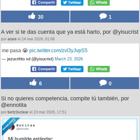
30
1
A ver si te das cuenta que ya está harto, por @yisucrist
por
arare
el 24 mar 2026, 01:08
me pasa 😭
pic.twitter.com/zvl3yJvpS5
— jezucrihto xd (@yisucrist)
March 23, 2026
6
0
Si no quieres competencia, compite tú también, por
@ennotita
por
tiertz3oclear
el 23 mar 2026, 17:51