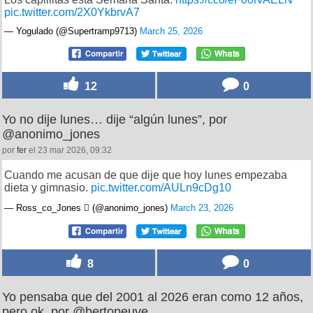
pic.twitter.com/2X0YkbrvA7
— Yogulado (@Supertramp9713)
March 25, 2026
12
0
Yo no dije lunes… dije “algún lunes”, por
@anonimo_jones
por
fer
el 23 mar 2026, 09:32
Cuando me acusan de que dije que hoy lunes empezaba
dieta y gimnasio.
pic.twitter.com/AULn9cDg10
— Ross_co_Jones  (@anonimo_jones)
March 23, 2026
8
0
Yo pensaba que del 2001 al 2026 eran como 12 años,
pero ok, por @bertopeuve