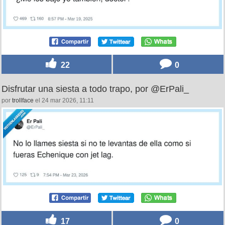
22
0
Disfrutar una siesta a todo trapo, por @ErPali_
por
trollface
el 24 mar 2026, 11:11
17
0