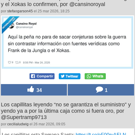
y el Xokas lo confirmen, por @cansinoroyal
por
stefaogarson45
el 25 mar 2026, 18:25
34
1
Los capillitas leyendo “no se garantiza el suministro” y
yendo ya a por la última caja como si fuera oro, por
@Supertramp9713
por
cecilialudwig
el 26 mar 2026, 09:05
Los capillitas esta Semana Santa:
https://t.co/eF00rvAELN