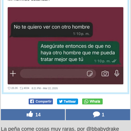
14
1
La peña come cosas muy raras, por @bbabydrake