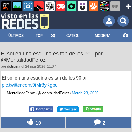
ÚLTIMOS
TOP
CATEG.
MODERA
El sol en una esquina es tan de los 90 , por
@MentalidadFeroz
por
detriana
el 24 mar 2026, 11:07
El sol en una esquina es tan de los 90 ☀️
pic.twitter.com/9iMr3yKgpu
— MentalidadFeroz (@MentalidadFeroz)
March 23, 2026
10
2