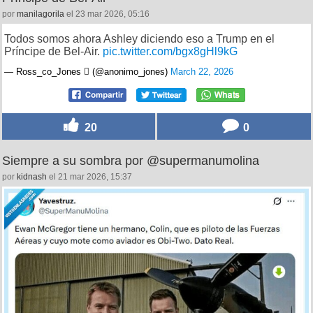
por
manilagorila
el 23 mar 2026, 05:16
Todos somos ahora Ashley diciendo eso a Trump en el
Príncipe de Bel-Air.
pic.twitter.com/bgx8gHl9kG
— Ross_co_Jones  (@anonimo_jones)
March 22, 2026
20
0
Siempre a su sombra por @supermanumolina
por
kidnash
el 21 mar 2026, 15:37