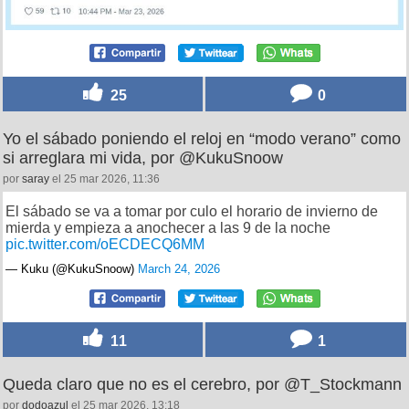
25
0
Yo el sábado poniendo el reloj en “modo verano” como
si arreglara mi vida, por @KukuSnoow
por
saray
el 25 mar 2026, 11:36
El sábado se va a tomar por culo el horario de invierno de
mierda y empieza a anochecer a las 9 de la noche
pic.twitter.com/oECDECQ6MM
— Kuku (@KukuSnoow)
March 24, 2026
11
1
Queda claro que no es el cerebro, por @T_Stockmann
por
dodoazul
el 25 mar 2026, 13:18