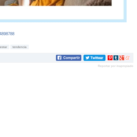
44898788
estar
tendencia
Compartir
Compartir
Compartir
Compar
en
en
en
en
Reportar por inapropiado
Pinterest
tumblr
Google+
mene