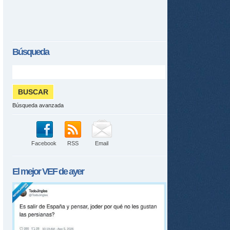
Búsqueda
Búsqueda avanzada
Facebook
RSS
Email
El mejor
VEF
de ayer