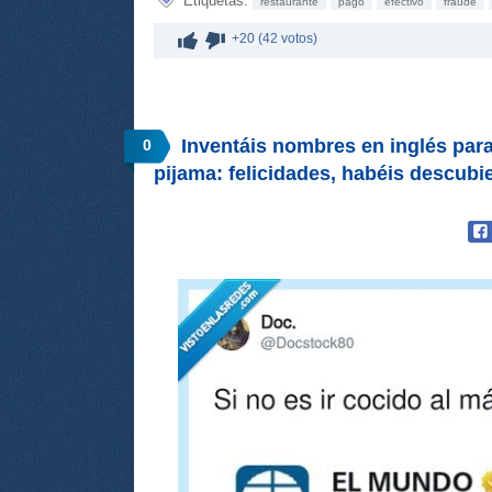
Etiquetas:
restaurante
pago
efectivo
fraude
+20 (42 votos)
Inventáis nombres en inglés par
0
pijama: felicidades, habéis descubi