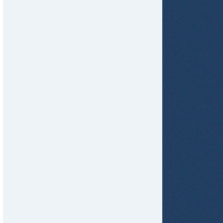
tir
ame