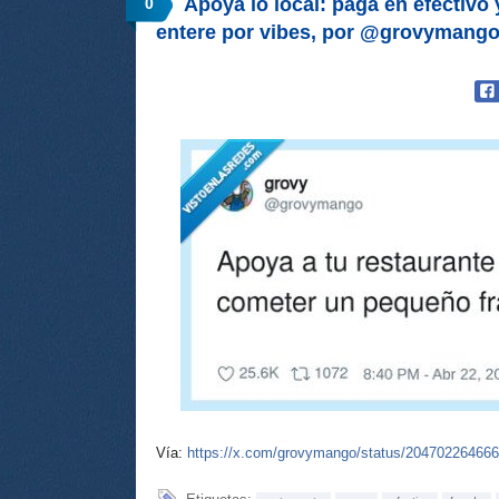
Apoya lo local: paga en efectivo
0
entere por vibes, por @grovymang
Vía:
https://x.com/grovymango/status/20470226466