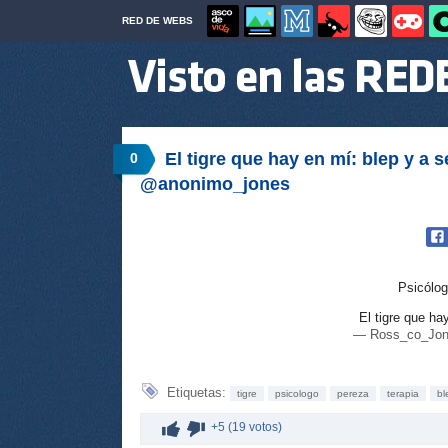
RED DE WEBS
El tigre que hay en mí: blep y a 
0
@anonimo_jones
Psicólog
El tigre que ha
— Ross_co_Jon
Etiquetas:
tigre
psicologo
pereza
terapia
bl
+5 (19 votos)