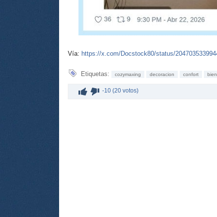
Vía:
https://x.com/Docstock80/status/20470353399
Etiquetas:
cozymaxing
decoracion
confort
bien
-10 (20 votos)