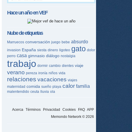
Hace un año en
VEF
Nube de etiquetas
absurdo
conversación
Marruecos
juego
bebe
gato
España
invasion
siesta
dinero
ligoteo
dolor
casa
gimnasio
diálogo
perro
nostalgia
trabajo
viaje
dormir
cambio
dientes
verano
pereza
ironía
niños
vida
relaciones
vacaciones
viajes
calor
familia
comida
maternidad
sueño
playa
malentendido
ceuta
lluvia
ola
Acerca
Términos
Privacidad
Cookies
FAQ
APP
Memondo Network © 2026