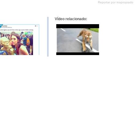
Reportar por inapropiado
Pinterest
tumblr
Google+
mene
Vídeo relacionado: