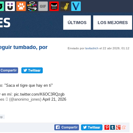
ÚLTIMOS
LOS MEJORES
seguir tumbado, por
Enviado por
laviladrich
el 22 abr 2026, 01:12
o: "Saca el tigre que hay en tí"
y en mí:
pic.twitter.com/K6OC3RQzgb
es  (@anonimo_jones)
April 21, 2026
ep
Compartir
Compartir
Compartir
Compar
en
en
en
en