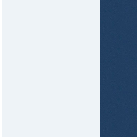
tir
ame