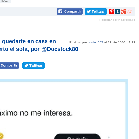
fiscal
Compartir
Compartir
Compartir
Compar
en
en
en
en
Reportar por inapropiado
Pinterest
tumblr
Google+
mene
a quedarte en casa en
Enviado por
sesling667
el 23 abr 2026, 11:23
erto el sofá, por @Docstock80