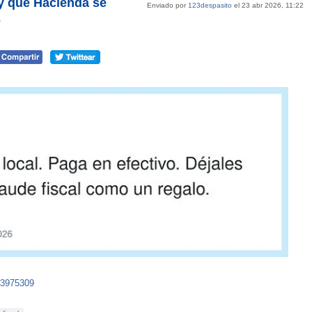
 y que Hacienda se
Enviado por
123despasito
el 23 abr 2026, 11:22
o
63975309