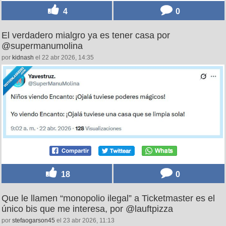
4
0
El verdadero mialgro ya es tener casa por
@supermanumolina
por
kidnash
el 22 abr 2026, 14:35
18
0
Que le llamen “monopolio ilegal” a Ticketmaster es el
único bis que me interesa, por @lauftpizza
por
stefaogarson45
el 23 abr 2026, 11:13