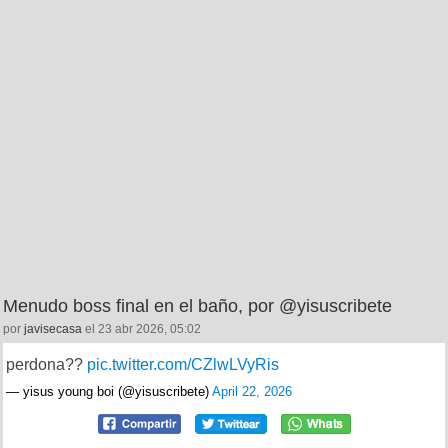
Menudo boss final en el baño, por @yisuscribete
por
javisecasa
el 23 abr 2026, 05:02
perdona??
pic.twitter.com/CZlwLVyRis
— yisus young boi (@yisuscribete)
April 22, 2026