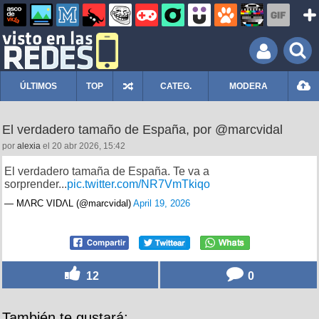
ÚLTIMOS
TOP
CATEG.
MODERA
El verdadero tamaño de España, por @marcvidal
por
alexia
el 20 abr 2026, 15:42
El verdadero tamaña de España. Te va a
sorprender...
pic.twitter.com/NR7VmTkiqo
— MΛRC VIDΛL (@marcvidal)
April 19, 2026
12
0
También te gustará: