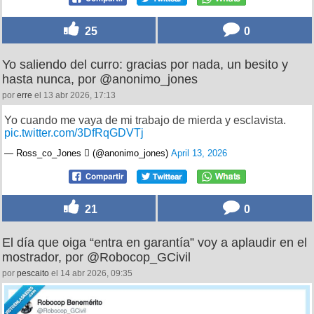
25
0
Yo saliendo del curro: gracias por nada, un besito y
hasta nunca, por @anonimo_jones
por
erre
el 13 abr 2026, 17:13
Yo cuando me vaya de mi trabajo de mierda y esclavista.
pic.twitter.com/3DfRqGDVTj
— Ross_co_Jones  (@anonimo_jones)
April 13, 2026
21
0
El día que oiga “entra en garantía” voy a aplaudir en el
mostrador, por @Robocop_GCivil
por
pescaito
el 14 abr 2026, 09:35