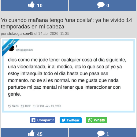
10
0
Yo cuando mañana tengo ‘una cosita’: ya he vivido 14
temporadas en mi cabeza
por
stefaogarson45
el 14 abr 2026, 11:35
45
1