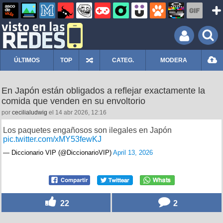
ÚLTIMOS
TOP
CATEG.
MODERA
En Japón están obligados a reflejar exactamente la
comida que venden en su envoltorio
por
cecilialudwig
el 14 abr 2026, 12:16
Los paquetes engañosos son ilegales en Japón
pic.twitter.com/xMY53fewKJ
— Diccionario VIP (@DiccionarioVIP)
April 13, 2026
22
2