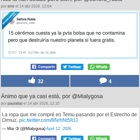
por
erre
el 14 abr 2026, 12:04
32
4
Ánimo que ya casi está, por @Mialygosa
por
paulatop
el 14 abr 2026, 12:10
La ropa que me compré en Temu pasando por el Estrecho de
Ormuz.
pic.twitter.com/6NrhNt5IUJ
— Mia 🍋 (@Mialygosa)
April 12, 2026