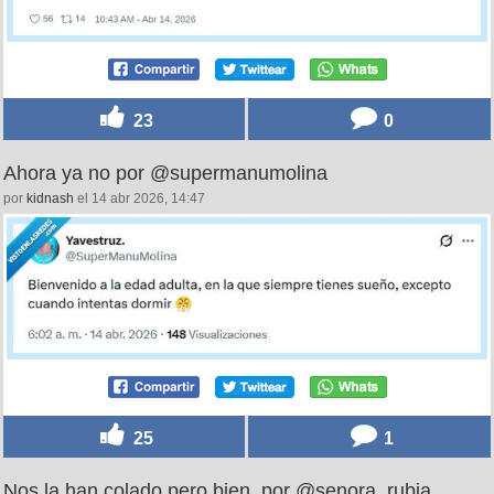
23
0
Ahora ya no por @supermanumolina
por
kidnash
el 14 abr 2026, 14:47
25
1
Nos la han colado pero bien, por @senora_rubia