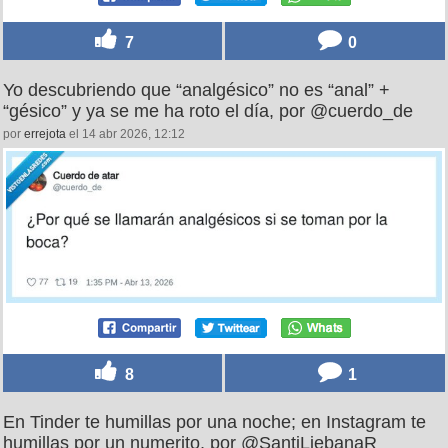
7
0
Yo descubriendo que “analgésico” no es “anal” +
“gésico” y ya se me ha roto el día, por @cuerdo_de
por
errejota
el 14 abr 2026, 12:12
8
1
En Tinder te humillas por una noche; en Instagram te
humillas por un numerito, por @SantiLiebanaR