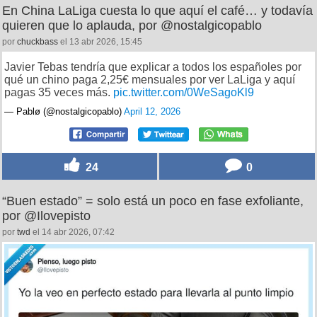
En China LaLiga cuesta lo que aquí el café… y todavía
quieren que lo aplauda, por @nostalgicopablo
por
chuckbass
el 13 abr 2026, 15:45
Javier Tebas tendría que explicar a todos los españoles por
qué un chino paga 2,25€ mensuales por ver LaLiga y aquí
pagas 35 veces más.
pic.twitter.com/0WeSagoKl9
— Pablø (@nostalgicopablo)
April 12, 2026
24
0
“Buen estado” = solo está un poco en fase exfoliante,
por @Ilovepisto
por
twd
el 14 abr 2026, 07:42