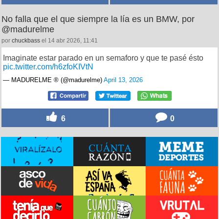
No falla que el que siempre la lía es un BMW, por
@madurelme
por
chuckbass
el 14 abr 2026, 11:41
Imaginate estar parado en un semaforo y que te pasé ésto
pic.twitter.com/h6zfoKIVtN
— MADURELME ® (@madurelme)
April 13, 2026
6
0