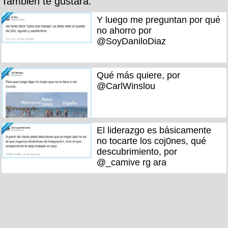
También te gustará:
Y luego me preguntan por qué
no ahorro por
@SoyDaniloDiaz
Qué más quiere, por
@CarlWinslou
El liderazgo es básicamente
no tocarte los coj0nes, qué
descubrimiento, por
@_camive rg ara