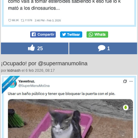
25
1
¡Ocupado! por @supermanumolina
por
kidnash
el 6 feb 2026, 08:17