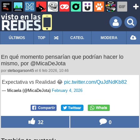
ÚLTIMOS
TOP
CATEG.
MODERA
En qué momento pensarían que podrían hacer lo
mismo, por @MicaDeJota
por
stefaogarson45
el 6 feb 2026, 10:46
Expectativa vs Realidad 😂
pic.twitter.com/QuJdNdKb82
— Micaela (@MicaDeJota)
February 4, 2026
32
0