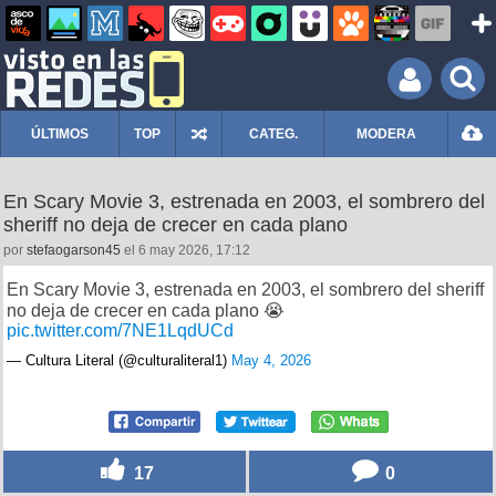
ÚLTIMOS
TOP
CATEG.
MODERA
En Scary Movie 3, estrenada en 2003, el sombrero del
sheriff no deja de crecer en cada plano
por
stefaogarson45
el 6 may 2026, 17:12
En Scary Movie 3, estrenada en 2003, el sombrero del sheriff
no deja de crecer en cada plano 😭
pic.twitter.com/7NE1LqdUCd
— Cultura Literal (@culturaliteral1)
May 4, 2026
17
0