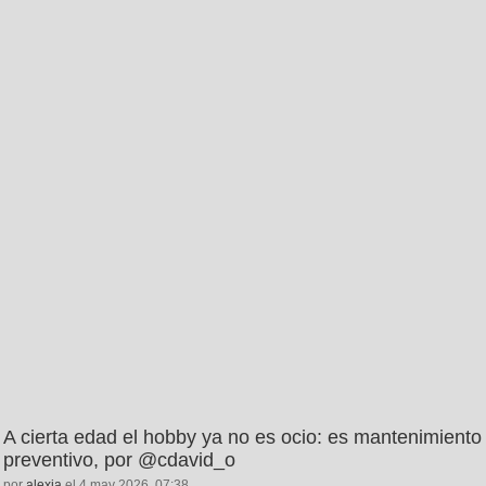
A cierta edad el hobby ya no es ocio: es mantenimiento
preventivo, por @cdavid_o
por
alexia
el 4 may 2026, 07:38