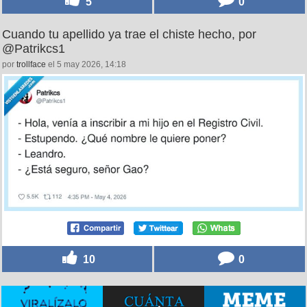
5
0
Cuando tu apellido ya trae el chiste hecho, por
@Patrikcs1
por
trollface
el 5 may 2026, 14:18
10
0