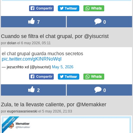
7
0
Cuando se filtra el chat grupal, por @yisucrist
por
dolan
el 6 may 2026, 05:11
el chat grupal guarda muchos secretos
pic.twitter.com/gKlNRNoWqI
— jezucrihto xd (@yisucrist)
May 5, 2026
2
0
Zula, te la llevaste caliente, por @Memakker
por
eugeniawaniewski
el 5 may 2026, 21:03