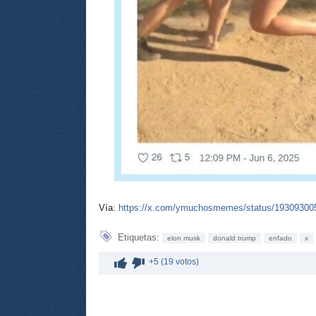
Vía:
https://x.com/ymuchosmemes/status/1930930
Etiquetas:
elon musk
donald trump
enfado
x
+5 (19 votos)