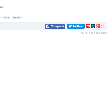
9629
vida
muerte
Compartir
Compartir
Compartir
Compar
en
en
en
en
Reportar por inapropiado
Pinterest
tumblr
Google+
mene