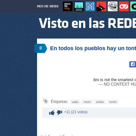
RED DE WEBS
En todos los pueblos hay un ton
0
bro is not the smartest 
— NO CONTEXT HU
Etiquetas:
valla
moto
evitar
tonto
+11 (21 votos)