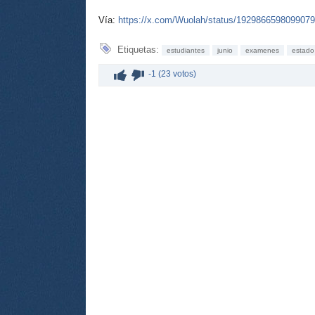
Vía:
https://x.com/Wuolah/status/192986659809907
Etiquetas:
estudiantes
junio
examenes
estado
-1 (23 votos)