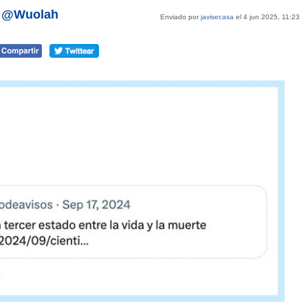
or @Wuolah
Enviado por
javisecasa
el 4 jun 2025, 11:23