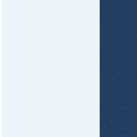
tir
ame