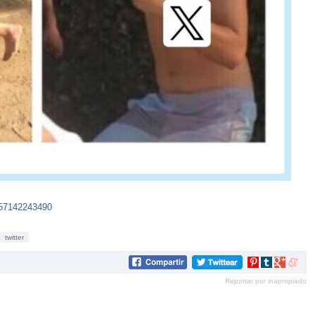
057142243490
twitter
Compartir
Compartir
Compartir
Compar
en
en
en
en
Reportar por inapropiado
Pinterest
tumblr
Google+
mene