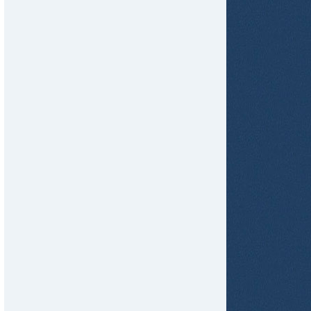
tir
ame