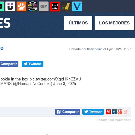
ÚLTIMOS
LOS MEJORES
to
Enviado por
flamenquin
el 4 jun 2025, 11:25
cookie in the box
pic.twitter.com/XqxHKhCZVU
MANS (@HumansNoContext)
June 3, 2025
Compartir
Compartir
Compartir
Compar
en
en
en
en
Reportar por inapropiado
Pinterest
tumblr
Google+
mene