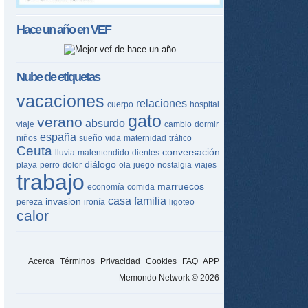
Hace un año en
VEF
Nube de etiquetas
vacaciones
relaciones
cuerpo
hospital
gato
verano
absurdo
viaje
cambio
dormir
españa
niños
sueño
vida
maternidad
tráfico
Ceuta
conversación
lluvia
malentendido
dientes
diálogo
playa
perro
dolor
ola
juego
nostalgia
viajes
trabajo
marruecos
economía
comida
casa
familia
invasion
pereza
ironía
ligoteo
calor
Acerca
Términos
Privacidad
Cookies
FAQ
APP
Memondo Network © 2026