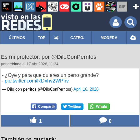
ÚLTIMOS
TOP
CATEG.
MODERA
Es mi protector, por @DiloConPerritos
por
detriana
el 17 abr 2026, 11:34
- ¿Oye y para que quieres un perro grande?
-
pic.twitter.com/RDxhv2WPhv
— Dilo con perritos (@DiloConPerritos)
April 16, 2026
1
0
También te gustará: