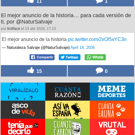
11
1
El mejor anuncio de la historia… para cada versión de
ti, por @NaturSalvaje
por
trollface
el 15 abr 2026, 17:15
El mejor anuncio de la historia
pic.twitter.com/2xOl5xYC3n
— Naturaleza Salvaje (@NaturSalvaje)
April 14, 2026
15
0