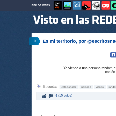
RED DE WEBS
Es mi territorio, por @escritosna
0
Yo viendo a una persona random es
— nación 
Etiquetas:
estacionarse
persona
viendo
rand
-1 (15 votos)