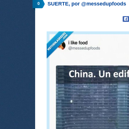
SUERTE, por @messedupfoods
0