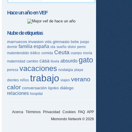
Hace un año en
VEF
Nube de etiquetas
marruecos
invasion
gimnasio
vida
bebe
juego
familia
españa
dormir
ola
sueño
dolor
perro
Ceuta
malentendido
tráfico
comida
cuerpo
ironía
gato
casa
absurdo
maternidad
cambio
lluvia
vacaciones
pereza
nostalgia
playa
trabajo
verano
dientes
niños
viajes
calor
conversación
diálogo
ligoteo
relaciones
hospital
Acerca
Términos
Privacidad
Cookies
FAQ
APP
Memondo Network © 2026