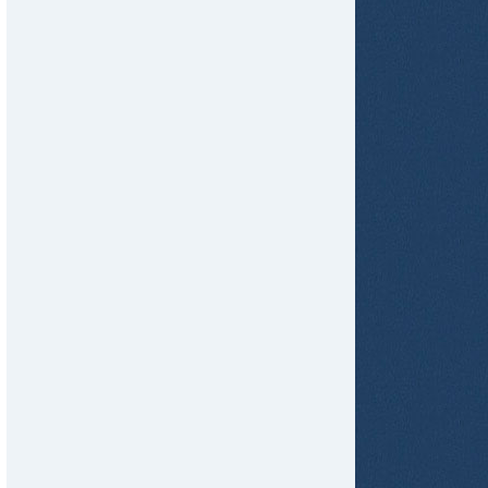
tir
ame