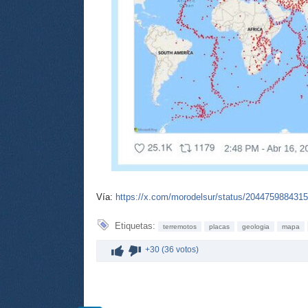
Vía:
https://x.com/morodelsur/status/204475988431
Etiquetas:
terremotos
placas
geologia
mapa
+30 (36 votos)