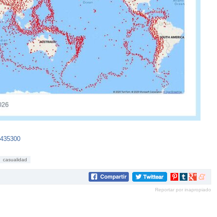
5435300
casualidad
Compartir
Compartir
Compartir
Compar
en
en
en
en
Reportar por inapropiado
Pinterest
tumblr
Google+
mene