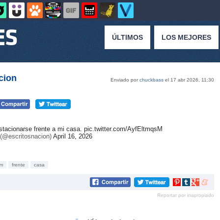
ÚLTIMOS
LOS MEJORES
cion
Enviado por
chuckbass
el 17 abr 2026, 11:30
tacionarse frente a mi casa.
pic.twitter.com/AyfEltmqsM
(@escritosnacion)
April 16, 2026
om
frente
casa
Compartir
Compartir
Compartir
Compar
en
en
en
en
Reportar por inapropiado
Pinterest
tumblr
Google+
mene