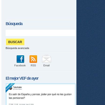
Búsqueda
Búsqueda avanzada
Facebook
RSS
Email
El mejor
VEF
de ayer