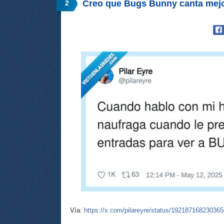
Creo que Bugs Bunny canta mejo
2
Vía:
https://x.com/pilareyre/status/19218716823036