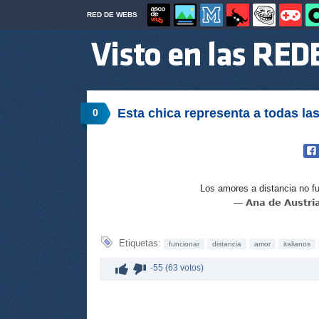
RED DE WEBS
Esta chica representa a todas l
0
Los amores a distancia no f
— 𝗔𝗻𝗮 𝗱𝗲 𝗔𝘂𝘀𝘁
Etiquetas:
funcionar
distancia
amor
italianos
-55 (63 votos)