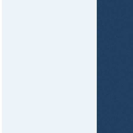
tir
ame