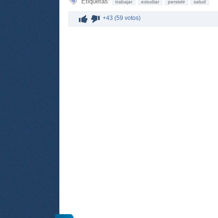
Etiquetas:
trabajar
estudiar
persistir
salud
+43 (59 votos)