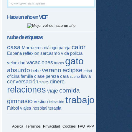
Hace un año en
VEF
Nube de etiquetas
casa
calor
Marruecos
diálogo
pareja
España
reflexión
sarcasmo
vida
policía
gato
vacaciones
velocidad
trucos
absurdo
verano
eclipse
bebe
edad
oficina
familia
clase
pereza
cara
lluvia
sueño
conversación
dinero
futuro
relaciones
comida
viaje
trabajo
gimnasio
vestido
televisión
Fútbol
viajes
hospital
terapia
Acerca
Términos
Privacidad
Cookies
FAQ
APP