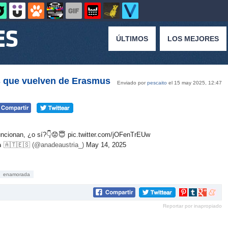
ÚLTIMOS
LOS MEJORES
as que vuelven de Erasmus
Enviado por
pescaito
el 15 may 2025, 12:47
uncionan, ¿o sí?👇😟😇
pic.twitter.com/jOFenTrEUw
𝗿𝗶𝗮 🇦🇹🇪🇸 (@anadeaustria_)
May 14, 2025
enamorada
Compartir
Compartir
Compartir
Compar
en
en
en
en
Reportar por inapropiado
Pinterest
tumblr
Google+
mene