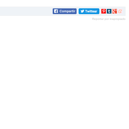
Compartir
Compartir
Compartir
Compar
en
en
en
en
Reportar por inapropiado
Pinterest
tumblr
Google+
mene