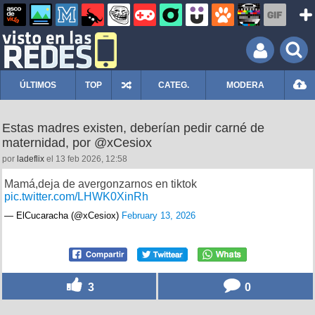
ÚLTIMOS
TOP
CATEG.
MODERA
Estas madres existen, deberían pedir carné de
maternidad, por @xCesiox
por
ladeflix
el 13 feb 2026, 12:58
Mamá,deja de avergonzarnos en tiktok
pic.twitter.com/LHWK0XinRh
— ElCucaracha (@xCesiox)
February 13, 2026
3
0