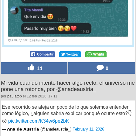
14
0
Mi vida cuando intento hacer algo recto: el universo me
pone una rotonda, por @anadeaustria_
por
paulatop
el 12 feb 2026, 17:11
Ese recorrido se aleja un poco de lo que solemos entender
como lógico, ¿alguien sabría explicar por qué ocurre esto?👇
😲
pic.twitter.com/K34w6pe2bK
— 𝗔𝗻𝗮 𝗱𝗲 𝗔𝘂𝘀𝘁𝗿𝗶𝗮 (@anadeaustria_)
February 11, 2026