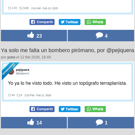
23
4
Ya solo me falta un bombero pirómano, por @pejiquera
por
yuno
el 12 feb 2026, 16:49
14
1