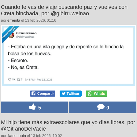
Cuando te vas de viaje buscando paz y vuelves con
Creta hinchada, por @gibirruweinao
por
errejota
el 13 feb 2026, 01:16
5
0
Mi hijo tiene más extraescolares que yo días libres, por
@Git anoDelVacie
por
flamenquin
el 13 feb 2026, 10:02