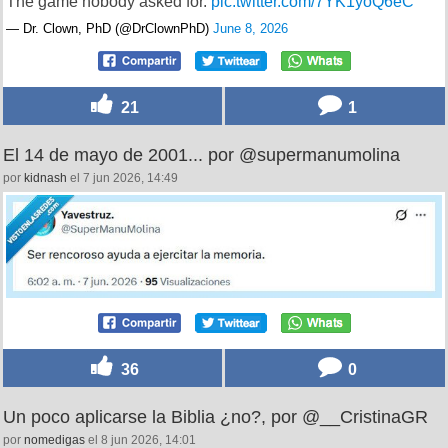
The game nobody asked for.
pic.twitter.com/7YK1yoQ6eC
— Dr. Clown, PhD (@DrClownPhD)
June 8, 2026
21
1
El 14 de mayo de 2001... por @supermanumolina
por
kidnash
el 7 jun 2026, 14:49
36
0
Un poco aplicarse la Biblia ¿no?, por @__CristinaGR
por
nomedigas
el 8 jun 2026, 14:01