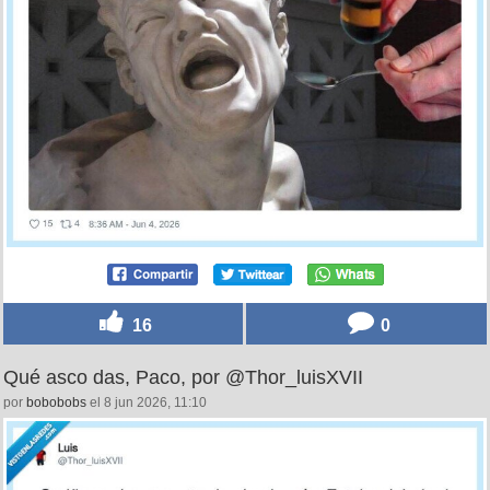
16
0
Qué asco das, Paco, por @Thor_luisXVII
por
bobobobs
el 8 jun 2026, 11:10