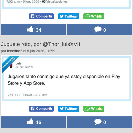
34
0
Juguete roto, por @Thor_luisXVII
por
leontine3
el 8 jun 2026, 10:59
16
0