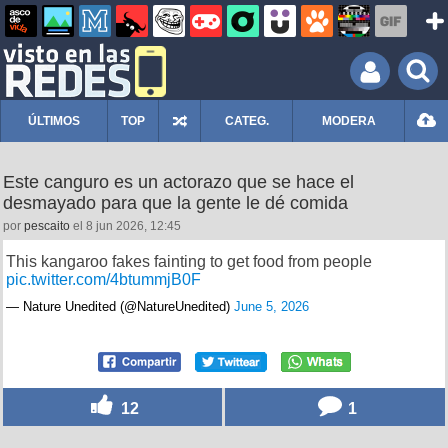
ÚLTIMOS
TOP
CATEG.
MODERA
Este canguro es un actorazo que se hace el
desmayado para que la gente le dé comida
por
pescaito
el 8 jun 2026, 12:45
This kangaroo fakes fainting to get food from people
pic.twitter.com/4btummjB0F
— Nature Unedited (@NatureUnedited)
June 5, 2026
12
1