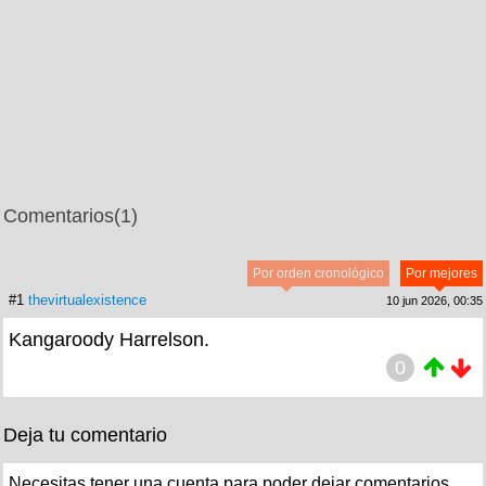
Comentarios
(1)
Por orden cronológico
Por mejores
#1
thevirtualexistence
10 jun 2026, 00:35
Kangaroody Harrelson.
0
Deja tu comentario
Necesitas tener una cuenta para poder dejar comentarios.