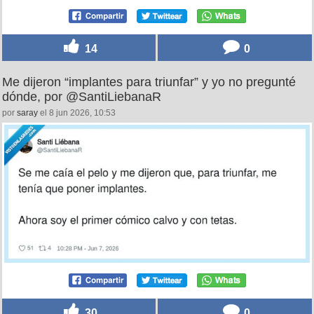
14
0
Me dijeron “implantes para triunfar” y yo no pregunté
dónde, por @SantiLiebanaR
por
saray
el 8 jun 2026, 10:53
30
0