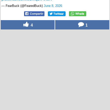
— FearBuck (@FearedBuck)
June 8, 2026
4
1