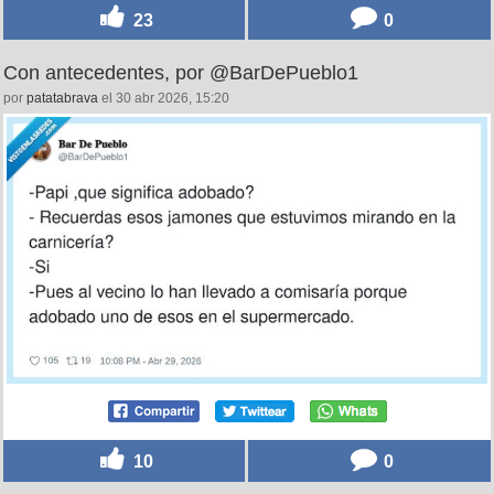
23
0
Con antecedentes, por @BarDePueblo1
por
patatabrava
el 30 abr 2026, 15:20
10
0