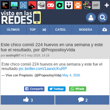
ÚLTIMOS
TOP
CATEG.
MODERA
Este chico comió 224 huevos en una semana y este
fue el resultado, por @PropositoyVida
por
sesling667
el 5 may 2026, 14:18
Este chico comió 224 huevos en una semana y este fue el
resultado
pic.twitter.com/1awxlcKuRP
— Vive con Propósito. (@PropositoyVida)
May 4, 2026
3
2