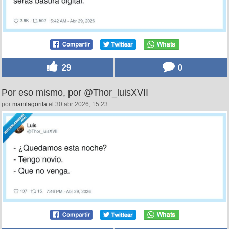
29
0
Por eso mismo, por @Thor_luisXVII
por
manilagorila
el 30 abr 2026, 15:23