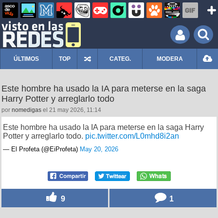
ÚLTIMOS
TOP
CATEG.
MODERA
Este hombre ha usado la IA para meterse en la saga
Harry Potter y arreglarlo todo
por
nomedigas
el 21 may 2026, 11:14
Este hombre ha usado la IA para meterse en la saga Harry
Potter y arreglarlo todo.
pic.twitter.com/L0mhd8i2an
— El Profeta (@EiProfeta)
May 20, 2026
9
1