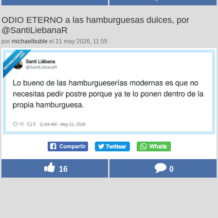
ODIO ETERNO a las hamburguesas dulces, por
@SantiLiebanaR
por
michaelbuble
el 21 may 2026, 11:55
16
0