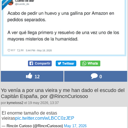
12
0
Yo venía a por una vieira y me han dado el escudo del
Capitán España, por @RincnCuriosoo
por
kymeloss2
el 19 may 2026, 13:37
El enorme tamaño de estas
vieiras
pic.twitter.com/wLBCC0zJEP
— Rincón Curioso (@RincnCuriosoo)
May 17, 2026