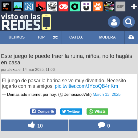
ÚLTIMOS
TOP
CATEG.
MODERA
Este juego te puede traer la ruina, niños, no lo hagáis
en casa
por
alexia
el 14 mar 2025, 11:06
El juego de pasar la harina se ve muy divertido. Necesito
jugarlo con mis amigos.
pic.twitter.com/JYcoQB4nKm
— Demasiado internet por hoy. (@DemasiadoWifi)
March 13, 2025
10
0