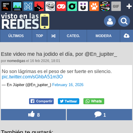
ÚLTIMOS
TOP
CATEG.
MODERA
Este video me ha jodido el día, por @En_jupiter_
por
nomedigas
el 16 feb 2026, 18:01
No son lágrimas es el peso de ser fuerte en silencio.
pic.twitter.com/sGhbA51m3O
— En Júpiter (@En_jupiter_)
February 16, 2026
8
1
También te gustará: