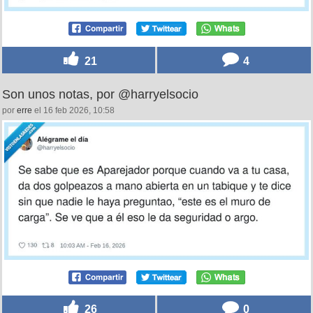
21
4
Son unos notas, por @harryelsocio
por
erre
el 16 feb 2026, 10:58
26
0