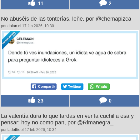
11
2
No abuséis de las tonterías, leñe, por @chemapizca
por
dolan
el 17 feb 2026, 10:30
23
0
La valentía dura lo que tardas en ver la cuchilla esa y
pensar: hoy no como pan, por @Rimanegra_
por
ladeflix
el 17 feb 2026, 10:34