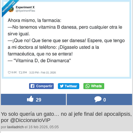
29
0
Yo solo quería un gato… no al jefe final del apocalipsis,
por @DiccionarioVIP
por
laviladrich
el 16 feb 2026, 05:05