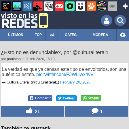
ÚLTIMOS
TOP
CATEG.
MODERA
¿Esto no es denunciable?, por @culturaliteral1
por
paulatop
el 20 feb 2026, 15:10
La verdad es que ya cansan este tipo de envoltorios, son una
auténtica estafa.
pic.twitter.com/F3WLlwx4vV
— Cultura Literal (@culturaliteral1)
February 20, 2026
21
1
También te gustará: