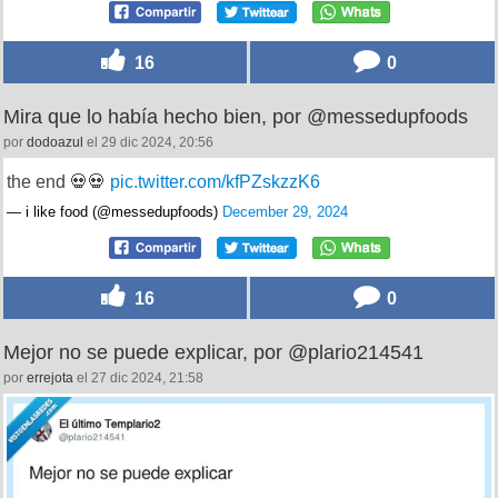
16
0
Mira que lo había hecho bien, por @messedupfoods
por
dodoazul
el 29 dic 2024, 20:56
the end 💀💀
pic.twitter.com/kfPZskzzK6
— i like food (@messedupfoods)
December 29, 2024
16
0
Mejor no se puede explicar, por @plario214541
por
errejota
el 27 dic 2024, 21:58