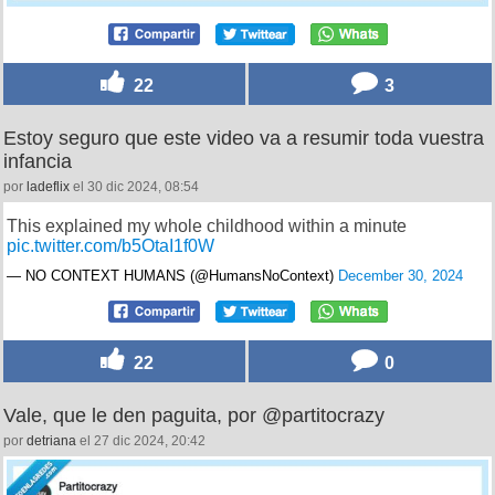
22
3
Estoy seguro que este video va a resumir toda vuestra
infancia
por
ladeflix
el 30 dic 2024, 08:54
This explained my whole childhood within a minute
pic.twitter.com/b5OtaI1f0W
— NO CONTEXT HUMANS (@HumansNoContext)
December 30, 2024
22
0
Vale, que le den paguita, por @partitocrazy
por
detriana
el 27 dic 2024, 20:42