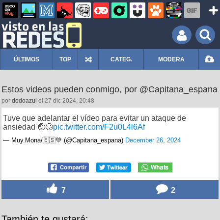
ÚLTIMOS
TOP
CATEG.
MODERA
Estos videos pueden conmigo, por @Capitana_espana
por
dodoazul
el 27 dic 2024, 20:48
Tuve que adelantar el vídeo para evitar un ataque de
ansiedad 🤕🥴
pic.twitter.com/F2u0L4l6Af
— Muy.Mona/🇪🇸💚 (@Capitana_espana)
December 26, 2024
7
2
También te gustará: