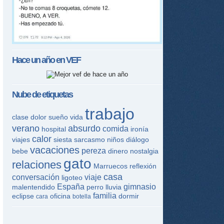
Hace un año en
VEF
Nube de etiquetas
trabajo
clase
dolor
sueño
vida
verano
absurdo
comida
hospital
ironía
calor
viajes
siesta
sarcasmo
niños
diálogo
vacaciones
pereza
bebe
dinero
nostalgia
gato
relaciones
Marruecos
reflexión
casa
conversación
viaje
ligoteo
España
gimnasio
malentendido
perro
lluvia
familia
eclipse
oficina
dormir
cara
botella