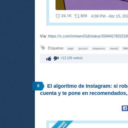
Vía:
https://x.com/innnerv01d/status/204441760151
Etiquetas:
traje
jacuzzi
simpsons
mamá
Mil
+12 (26 votos)
El algoritmo de Instagram: si roba
0
cuenta y te pone en recomendados