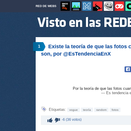
RED DE WEBS
Existe la teoría de que las foto
1
son, por @EsTendenciaEnX
Por la teoría de que las fotos c
— Es tendencia 
Etiquetas:
vogue
teoría
random
fotos
-6 (36 votos)