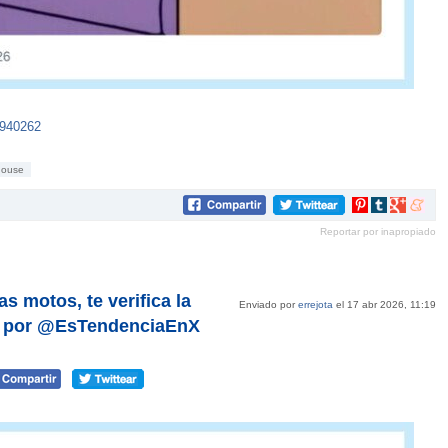
8940262
house
Compartir
Compartir
Compartir
Compar
en
en
en
en
Reportar por inapropiado
Pinterest
tumblr
Google+
mene
s motos, te verifica la
Enviado por
errejota
el 17 abr 2026, 11:19
, por @EsTendenciaEnX