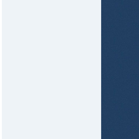
tir
ame