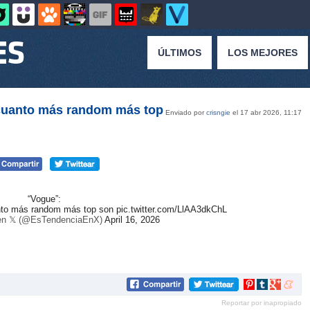
ÚLTIMOS
LOS MEJORES
s cuanto más random más top
Enviado por
crisngie
el 17 abr 2026, 11:17
“Vogue”:
uanto más random más top son
pic.twitter.com/LlAA3dkChL
en 𝕏 (@EsTendenciaEnX)
April 16, 2026
Compartir
Compartir
Compartir
Compar
en
en
en
en
Reportar por inapropiado
Pinterest
tumblr
Google+
mene