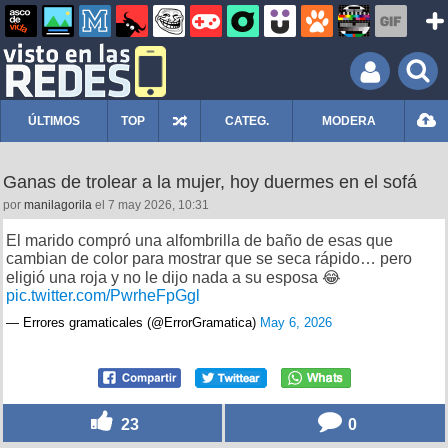
ÚLTIMOS
TOP
CATEG.
MODERA
Ganas de trolear a la mujer, hoy duermes en el sofá
por
manilagorila
el 7 may 2026, 10:31
El marido compró una alfombrilla de baño de esas que
cambian de color para mostrar que se seca rápido… pero
eligió una roja y no le dijo nada a su esposa 😂
pic.twitter.com/PwrheFpGgl
— Errores gramaticales (@ErrorGramatica)
May 6, 2026
23
0