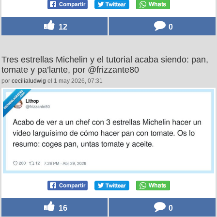
12
0
Tres estrellas Michelin y el tutorial acaba siendo: pan,
tomate y pa’lante, por @frizzante80
por
cecilialudwig
el 1 may 2026, 07:31
16
0