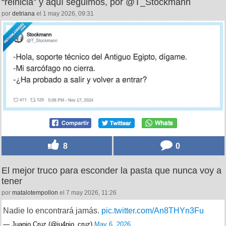
“reinicia” y aquí seguimos, por @T_Stockmann
por
detriana
el 1 may 2026, 09:31
8
0
El mejor truco para esconder la pasta que nunca voy a
tener
por
matalotempollon
el 7 may 2026, 11:26
Nadie lo encontrará jamás.
pic.twitter.com/An8THYn3Fu
— Juanjo Cruz (@ju4njo_cruz)
May 6, 2026