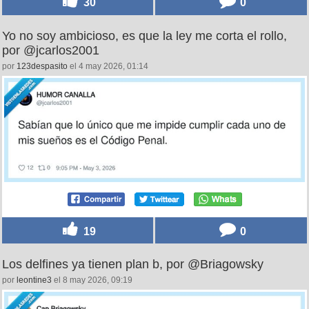
30
0
Yo no soy ambicioso, es que la ley me corta el rollo,
por @jcarlos2001
por
123despasito
el 4 may 2026, 01:14
19
0
Los delfines ya tienen plan b, por @Briagowsky
por
leontine3
el 8 may 2026, 09:19